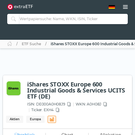
ETF-Guide 2.0
ETF-Explorer
Guide Aktive ETFs
Studien
Aktive ETFs
ETF Suche
iShares STOXX Europe 600 Industrial Goods & 
ETF-Sparpläne
Portfolio-ETFs
iShares STOXX Europe 600
Industrial Goods & Services UCITS
ETF (DE)
ISIN:
DE000A0H08J9
WKN
: A0H08J
Ticker:
EXH4
Aktien
Europa