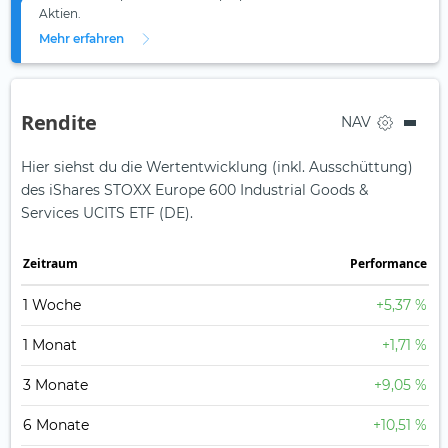
Aktien.
Mehr erfahren
Rendite
NAV
Hier siehst du die Wertentwicklung (inkl. Ausschüttung)
des iShares STOXX Europe 600 Industrial Goods &
Services UCITS ETF (DE).
Zeit­raum
Perfor­mance
1 Woche
+5,37 %
1 Monat
+1,71 %
3 Monate
+9,05 %
6 Monate
+10,51 %