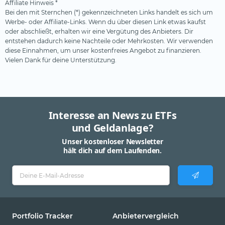
Affiliate Hinweis *
Bei den mit Sternchen (*) gekennzeichneten Links handelt es sich um
Werbe- oder Affiliate-Links. Wenn du über diesen Link etwas kaufst
oder abschließt, erhalten wir eine Vergütung des Anbieters. Dir
entstehen dadurch keine Nachteile oder Mehrkosten. Wir verwenden
diese Einnahmen, um unser kostenfreies Angebot zu finanzieren.
Vielen Dank für deine Unterstützung.
Interesse an News zu ETFs
und Geldanlage?
Unser kostenloser Newsletter
hält dich auf dem Laufenden.
Portfolio Tracker
Anbietervergleich