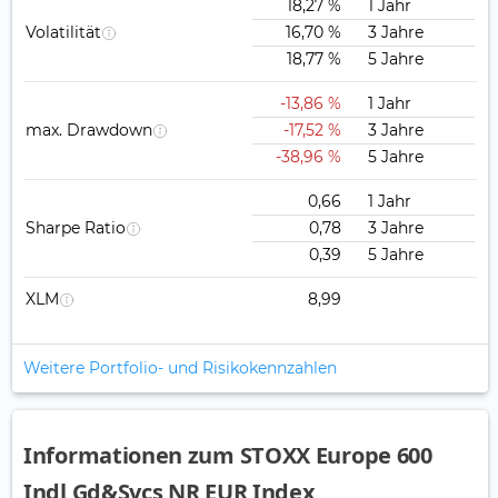
18,27 %
1 Jahr
Volatilität
16,70 %
3 Jahre
18,77 %
5 Jahre
-13,86 %
1 Jahr
max. Drawdown
-17,52 %
3 Jahre
-38,96 %
5 Jahre
0,66
1 Jahr
Sharpe Ratio
0,78
3 Jahre
0,39
5 Jahre
XLM
8,99
Weitere Portfolio- und Risikokennzahlen
Informationen zum STOXX Europe 600
Indl Gd&Svcs NR EUR Index