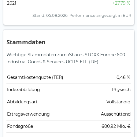
2021
+27,79 %
Stand: 05.08.2026.
Performance angezeigt in EUR
Stammdaten
Wichtige Stammdaten zum iShares STOXX Europe 600
Industrial Goods & Services UCITS ETF (DE)
Gesamt­kosten­quote (TER)
0,46 %
Index­abbildung
Physisch
Abbildungs­art
Vollständig
Ertrags­verwendung
Ausschüttend
Fonds­größe
600,92 Mio. €