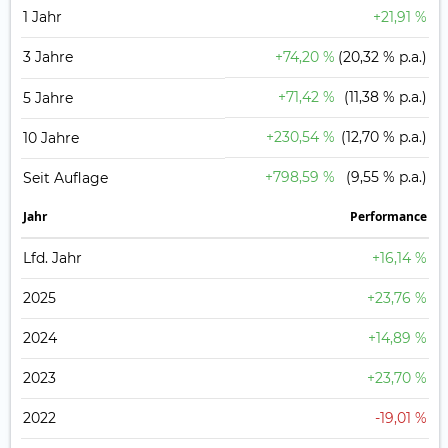
1 Jahr
+21,91 %
3 Jahre
+74,20 %
(20,32 % p.a.)
+71,42 %
(11,38 % p.a.)
5 Jahre
+230,54 %
(12,70 % p.a.)
10 Jahre
+798,59 %
(9,55 % p.a.)
Seit Auflage
Jahr
Perfor­mance
Lfd. Jahr
+16,14 %
2025
+23,76 %
2024
+14,89 %
2023
+23,70 %
2022
-19,01 %