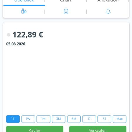
Überblick
Chart
Allokation
122,89 €
05.08.2026
1T
1W
1M
3M
6M
1J
3J
Max
Kaufen
Verkaufen