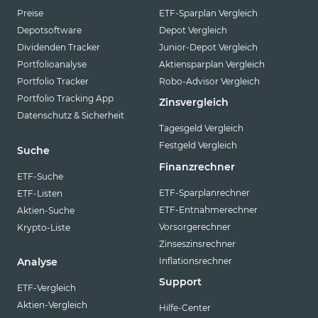
Preise
ETF-Sparplan Vergleich
Depotsoftware
Depot Vergleich
Dividenden Tracker
Junior-Depot Vergleich
Portfolioanalyse
Aktiensparplan Vergleich
Portfolio Tracker
Robo-Advisor Vergleich
Portfolio Tracking App
Zinsvergleich
Datenschutz & Sicherheit
Tagesgeld Vergleich
Festgeld Vergleich
Suche
Finanzrechner
ETF-Suche
ETF-Sparplanrechner
ETF-Listen
ETF-Entnahmerechner
Aktien-Suche
Vorsorgerechner
Krypto-Liste
Zinseszinsrechner
Inflationsrechner
Analyse
Support
ETF-Vergleich
Aktien-Vergleich
Hilfe-Center