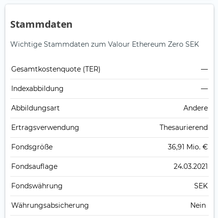
Stammdaten
Wichtige Stammdaten zum Valour Ethereum Zero SEK
Gesamt­kosten­quote (TER)
—
Index­abbildung
—
Abbildungs­art
Andere
Ertrags­verwendung
Thesaurierend
Fonds­größe
36,91 Mio. €
Fonds­auflage
24.03.2021
Fonds­währung
SEK
Währungsabsicherung
Nein