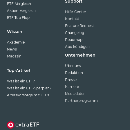
Support
ETF-Vergleich
Aktien-Vergleich
Hilfe-Center
ETF Top Flop
Kontakt
Feature Request
Wissen
Changelog
Roadmap
Akademie
Abo kündigen
News
Unternehmen
Magazin
Über uns
Top-Artikel
Redaktion
Presse
Was ist ein ETF?
Karriere
Was ist ein ETF-Sparplan?
Mediadaten
Altersvorsorge mit ETFs
Partnerprogramm