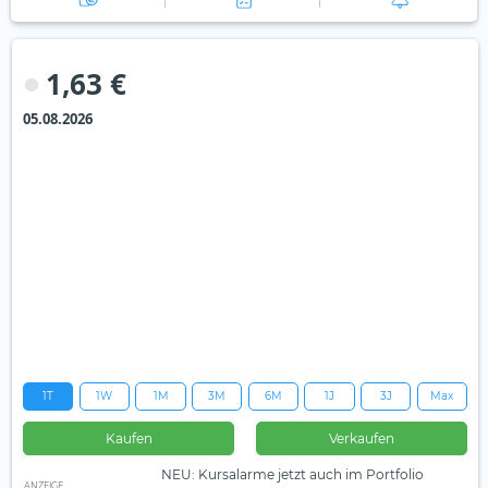
1,63 €
05.08.2026
1T
1W
1M
3M
6M
1J
3J
Max
Kaufen
Verkaufen
NEU: Kursalarme jetzt auch im Portfolio
ANZEIGE