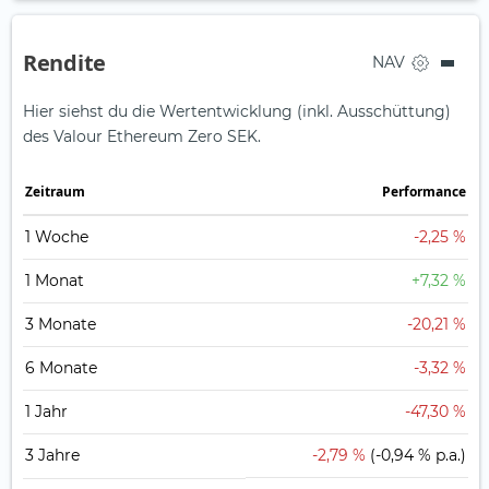
Rendite
NAV
Hier siehst du die Wertentwicklung (inkl. Ausschüttung)
des Valour Ethereum Zero SEK.
Zeit­raum
Perfor­mance
1 Woche
-2,25 %
1 Monat
+7,32 %
3 Monate
-20,21 %
6 Monate
-3,32 %
1 Jahr
-47,30 %
3 Jahre
-2,79 %
(-0,94 % p.a.)