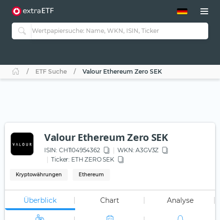
ETF-Guide 2.0
ETF-Explorer
Guide Aktive ETFs
Studien
Aktive ETFs
ETF Suche
Valour Ethereum Zero SEK
ETF-Sparpläne
Portfolio-ETFs
Valour Ethereum Zero SEK
ISIN:
CH1104954362
WKN
: A3GV3Z
Ticker:
ETH ZERO SEK
Kryptowährungen
Ethereum
Überblick
Chart
Analyse