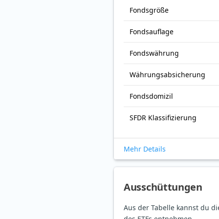
Fonds­größe
Fonds­auflage
Fonds­währung
Währungsabsicherung
Fondsdomizil
SFDR Klassifizierung
Mehr Details
Ausschüttungen
Aus der Tabelle kannst du d
des ETFs entnehmen.