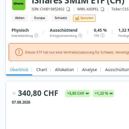
iShares SMIM ETF (CH)
ISIN:
CH0019852802
WKN
: A0DPEL
Ticker:
CSS
Aktien
Europa
Schweiz
Sparplan
Physisch
Ausschüttend
0,45 %
1,32 
Indexabbildung
Ertragsverwendung
TER
Fondsg
Dieser ETF hat nur eine Vertriebszulassung für Schweiz, Vereinigt
Überblick
Chart
Allokation
Analyse
Ausschüttu
340,80 CHF
+3,85 CHF
+1,22 %
07.08.2026