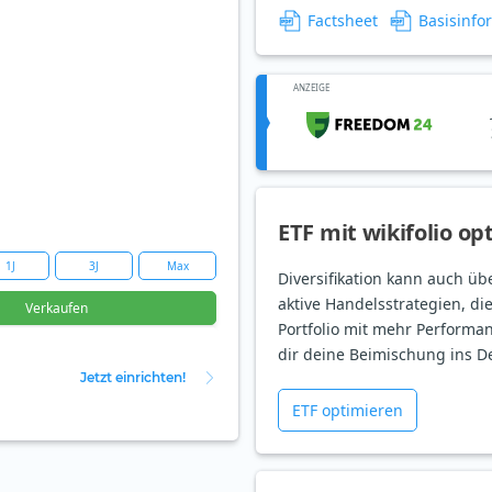
Factsheet
Basisinfo
ANZEIGE
ETF mit wikifolio op
1J
3J
Max
Diversifikation kann auch üb
aktive Handelsstrategien, di
Verkaufen
Portfolio mit mehr Performan
dir deine Beimischung ins D
Jetzt einrichten!
ETF optimieren