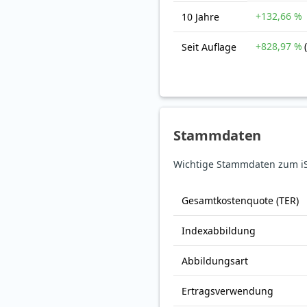
+132,66 %
10 Jahre
+828,97 %
Seit Auflage
Stammdaten
Wichtige Stammdaten zum iS
Gesamt­kosten­quote (TER)
Index­abbildung
Abbildungs­art
Ertrags­verwendung