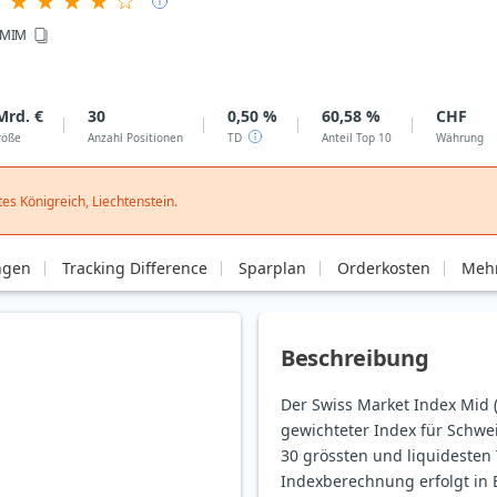
MIM
Mrd. €
30
0,50 %
60,58 %
CHF
röße
Anzahl Positionen
TD
Anteil Top 10
Währung
es Königreich, Liechtenstein.
ngen
Tracking Difference
Sparplan
Orderkosten
Mehr
Beschreibung
Der Swiss Market Index Mid 
gewichteter Index für Schwei
30 grössten und liquidesten
Indexberechnung erfolgt in E