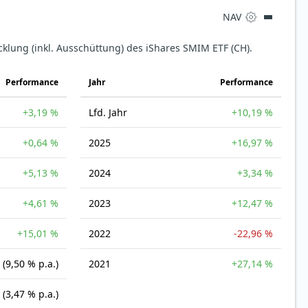
NAV
cklung (inkl. Ausschüttung) des iShares SMIM ETF (CH).
Perfor­mance
Jahr
Perfor­mance
+3,19 %
Lfd. Jahr
+10,19 %
+0,64 %
2025
+16,97 %
+5,13 %
2024
+3,34 %
+4,61 %
2023
+12,47 %
+15,01 %
2022
-22,96 %
(9,50 % p.a.)
2021
+27,14 %
(3,47 % p.a.)