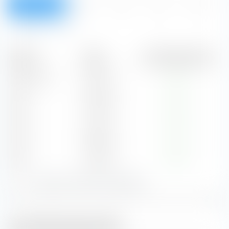
Überblick
2026
2025
2024
2023
2022
Alle
Zeit­raum
Betrag
Aus­schüttungs­rendite
2026
(YTD)
257,72 €
1,45 %
2025
458,39 €
1,80 %
2024
424,01 €
2,06 %
2023
398,30 €
2,22 %
2022
433,07 €
2,09 %
Zeige alle Ausschüttungsdaten:
Ausschüttungsrendite