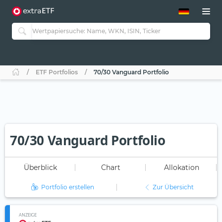
ETF-Guide 2.0
ETF-Explorer
Guide Aktive ETFs
Studien
Aktive ETFs
ETF Portfolios
70/30 Vanguard Portfolio
ETF-Sparpläne
Portfolio-ETFs
70/30 Vanguard Portfolio
Überblick
Chart
Allokation
Portfolio erstellen
Zur Übersicht
ANZEIGE