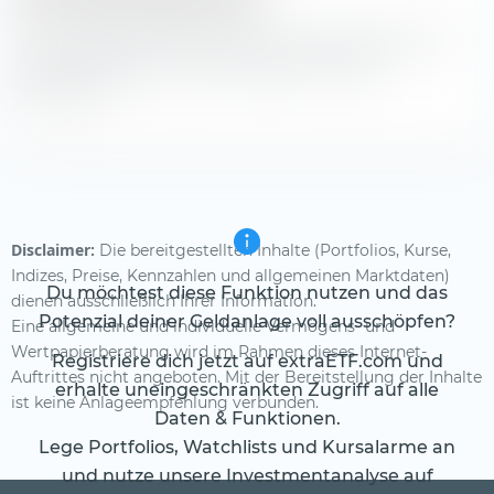
Aus den Tabellen kannst du die Ausschüttungsrenditen
des Musterportfolios 70/30 Vanguard Portfolio
entnehmen.
Disclaimer:
Die bereitgestellten Inhalte (Portfolios, Kurse,
Indizes, Preise, Kennzahlen und allgemeinen Marktdaten)
Du möchtest diese Funktion nutzen und das
dienen ausschließlich Ihrer Information.
Potenzial deiner Geldanlage voll ausschöpfen?
Eine allgemeine und individuelle Vermögens- und
Wertpapierberatung wird im Rahmen dieses Internet-
Registriere dich jetzt auf extraETF.com und
Auftrittes nicht angeboten. Mit der Bereitstellung der Inhalte
erhalte uneingeschränkten Zugriff auf alle
ist keine Anlageempfehlung verbunden.
Daten & Funktionen.
Lege Portfolios, Watchlists und Kursalarme an
und nutze unsere Investmentanalyse auf