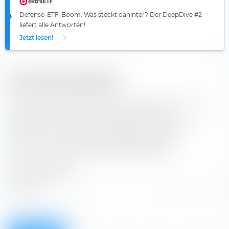
Defense-ETF-Boom: Was steckt dahinter? Der DeepDive #2
liefert alle Antworten!
Jetzt lesen!
Ausschüttungstabelle
Aus den Tabellen kannst du die Ausschüttungen in Euro
des Musterportfolios 70/30 Vanguard Portfolio
entnehmen. Du kannst einen eigene Portfoliogröße
wählen, um die Ausschüttungen entsprechend
anzupassen.
Hinweis zu den Ausschüttungen.
PORTFOLIOGRÖSSE: