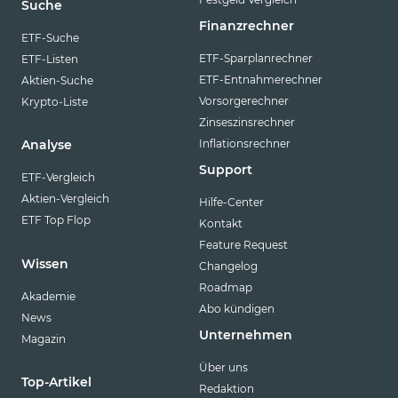
Suche
Finanzrechner
ETF-Suche
ETF-Sparplanrechner
ETF-Listen
ETF-Entnahmerechner
Aktien-Suche
Vorsorgerechner
Krypto-Liste
Zinseszinsrechner
Inflationsrechner
Analyse
Support
ETF-Vergleich
Aktien-Vergleich
Hilfe-Center
ETF Top Flop
Kontakt
Feature Request
Wissen
Changelog
Roadmap
Akademie
Abo kündigen
News
Unternehmen
Magazin
Über uns
Top-Artikel
Redaktion