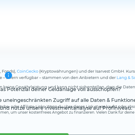
, Fonds),
CoinGecko
(Kryptowährungen) und der Isarvest GmbH. Kurs
rse – sofern verfügbar – stammen von den Anbietern und der
Lang & S
 keine Gewährleistung und kann nicht sicherstellen, dass die Daten
s Potenzial deiner Geldanlage voll ausschöpfen?
te uneingeschränkten Zugriff auf alle Daten & Funktion
rbe- oder Affiliate-Links. Wenn du über diesen Link etwas kaufst oder absc
 und nutze unsere Investmentanalyse auf Profiniveau.
en, um unser kostenfreies Angebot zu finanzieren. Vielen Dank für deine