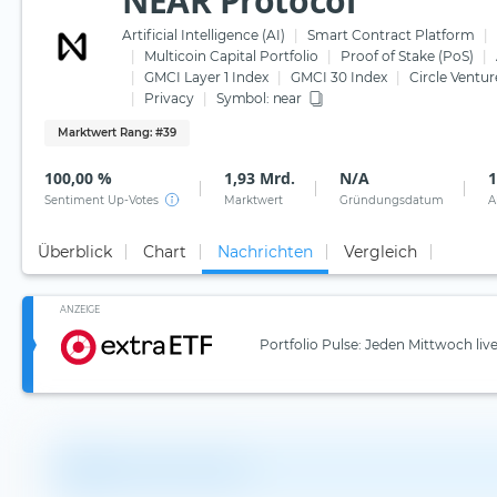
NEAR Protocol
Artificial Intelligence (AI)
Smart Contract Platform
Multicoin Capital Portfolio
Proof of Stake (PoS)
GMCI Layer 1 Index
GMCI 30 Index
Circle Ventur
Privacy
Symbol:
near
Marktwert Rang
: #39
100,00 %
1,93 Mrd.
N/A
1
Sentiment Up-Votes
Marktwert
Gründungsdatum
A
Überblick
Chart
Nachrichten
Vergleich
ANZEIGE
Portfolio Pulse: Jeden Mittwoch liv
Keine Information