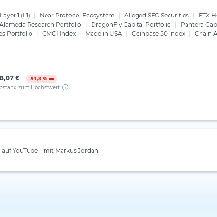
Layer 1 (L1)
Near Protocol Ecosystem
Alleged SEC Securities
FTX H
Alameda Research Portfolio
DragonFly Capital Portfolio
Pantera Capi
es Portfolio
GMCI Index
Made in USA
Coinbase 50 Index
Chain A
8,07 €
-91,8 %
bstand zum Höchstwert
e auf YouTube – mit Markus Jordan.