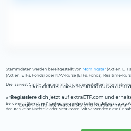
Stammdaten werden bereitgestellt von
Morningstar
(Aktien, ETFs
(Aktien, ETFs, Fonds) oder NAV-Kurse (ETFs, Fonds). Realtime-Ku
Die Isarvest GmbH übernimmt für die dargestellten Informationen
Du möchtest diese Funktion nutzen und da
Registriere dich jetzt auf extraETF.com und erhal
Affiliate Hinweis *
Bei den mit Sternchen (*) gekennzeichneten Links handelt es sich um We
Lege Portfolios, Watchlists und Kursalarme an
dadurch keine Nachteile oder Mehrkosten. Wir verwenden diese Einnahm