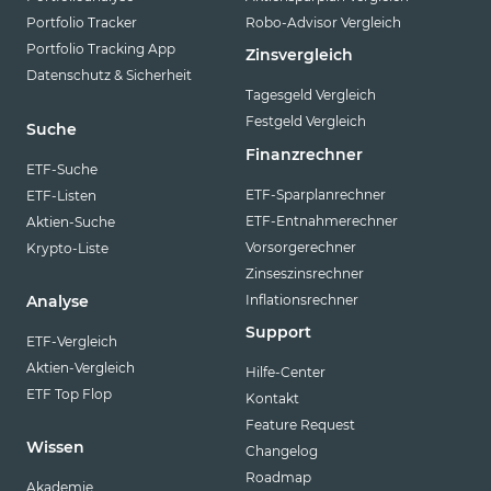
Portfolio Tracker
Robo-Advisor Vergleich
Portfolio Tracking App
Zinsvergleich
Datenschutz & Sicherheit
Tagesgeld Vergleich
Festgeld Vergleich
Suche
Finanzrechner
ETF-Suche
ETF-Sparplanrechner
ETF-Listen
ETF-Entnahmerechner
Aktien-Suche
Vorsorgerechner
Krypto-Liste
Zinseszinsrechner
Inflationsrechner
Analyse
Support
ETF-Vergleich
Aktien-Vergleich
Hilfe-Center
ETF Top Flop
Kontakt
Feature Request
Wissen
Changelog
Roadmap
Akademie