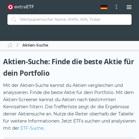
ETF-Guide 2.0
ETF-Explorer
Guide Aktive ETFs
Studien
Aktive ETFs
Aktien-Suche
ETF-Sparpläne
Portfolio-ETFs
Aktien-Suche: Finde die beste Aktie für
dein Portfolio
Mit der Aktien-Suche kannst du Aktien vergleichen und
analysieren. Finde die beste Aktie für dein Portfolio. Mit dem
Aktien-Screener kannst du Aktien nach bestimmten
Kennzahlen filtern. Die Trefferliste zeigt dir die Ergebnisse
deiner Aktiensuche an. Nutze die Reiter oberhalb der Tabelle
für weitere Informationen. Jetzt ETFs suchen und analysieren
mit der
ETF-Suche
.