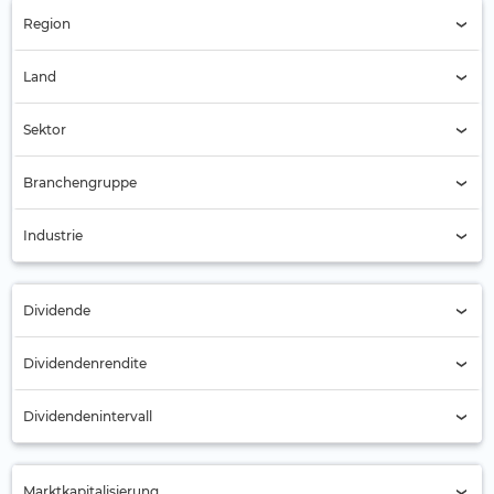
Region
Region (Alle)
Land
Land (Alle)
Sektor
Immobilien (49)
Branchengruppe
Branchengruppe (Alle)
Industrie
Industrie (Alle)
Dividende
Alle
Dividendenrendite
Nein (11)
Dividendenintervall
Ja (38)
Jährlich (21)
Marktkapitalisierung