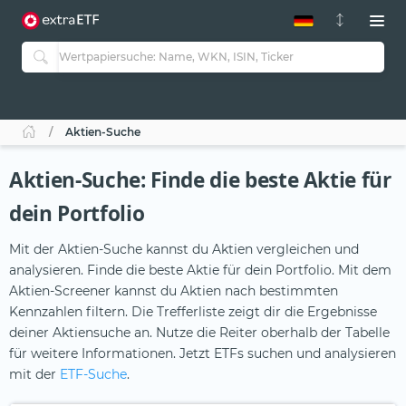
ETF-Guide 2.0
ETF-Explorer
Guide Aktive ETFs
Studien
Aktive ETFs
Aktien-Suche
ETF-Sparpläne
Portfolio-ETFs
Aktien-Suche: Finde die beste Aktie für
dein Portfolio
Mit der Aktien-Suche kannst du Aktien vergleichen und
analysieren. Finde die beste Aktie für dein Portfolio. Mit dem
Aktien-Screener kannst du Aktien nach bestimmten
Kennzahlen filtern. Die Trefferliste zeigt dir die Ergebnisse
deiner Aktiensuche an. Nutze die Reiter oberhalb der Tabelle
für weitere Informationen. Jetzt ETFs suchen und analysieren
mit der
ETF-Suche
.