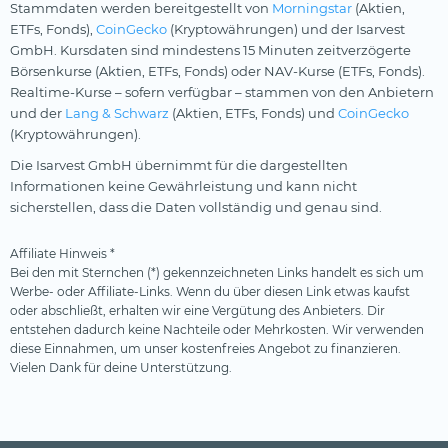
EGP
GENO Broker
Stammdaten werden bereitgestellt von
Morningstar
(Aktien,
ETFs, Fonds),
CoinGecko
(Kryptowährungen) und der Isarvest
EUR
ING
GmbH. Kursdaten sind mindestens 15 Minuten zeitverzögerte
Börsenkurse (Aktien, ETFs, Fonds) oder NAV-Kurse (ETFs, Fonds).
GBP
N26
Realtime-Kurse – sofern verfügbar – stammen von den Anbietern
GEL
S Broker
und der
Lang & Schwarz
(Aktien, ETFs, Fonds) und
CoinGecko
(Kryptowährungen).
HKD
Scalable Capital
Die Isarvest GmbH übernimmt für die dargestellten
HUF
Smartbroker+
Informationen keine Gewährleistung und kann nicht
sicherstellen, dass die Daten vollständig und genau sind.
IDR
Targobank
ILS
Trade Republic
Affiliate Hinweis *
Bei den mit Sternchen (*) gekennzeichneten Links handelt es sich um
INR
Traders Place
Werbe- oder Affiliate-Links. Wenn du über diesen Link etwas kaufst
oder abschließt, erhalten wir eine Vergütung des Anbieters. Dir
ISK
Trading 212
entstehen dadurch keine Nachteile oder Mehrkosten. Wir verwenden
JPY
XTB
diese Einnahmen, um unser kostenfreies Angebot zu finanzieren.
Vielen Dank für deine Unterstützung.
KRW
eToro
KZT
maxblue