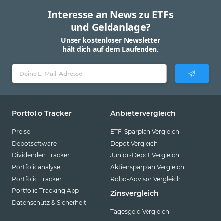
MAD
tradegate.direct
Interesse an News zu ETFs
MXN
und Geldanlage?
NGN
Unser kostenloser Newsletter
hält dich auf dem Laufenden.
NOK
NZD
PEN
PGK
Portfolio Tracker
Anbietervergleich
PHP
Preise
ETF-Sparplan Vergleich
PLN
Depotsoftware
Depot Vergleich
RON
Dividenden Tracker
Junior-Depot Vergleich
Portfolioanalyse
Aktiensparplan Vergleich
RUB
Portfolio Tracker
Robo-Advisor Vergleich
SEK
Portfolio Tracking App
Zinsvergleich
SGD
Datenschutz & Sicherheit
Tagesgeld Vergleich
THB