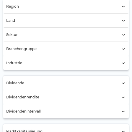
Region
Region (Alle)
Land
Land (Alle)
Sektor
Sektor (Alle)
Branchengruppe
Branchengruppe (Alle)
Industrie
Industrie (Alle)
Dividende
Alle
Dividendenrendite
Nein
Dividendenintervall
Ja
Jährlich
Marktkapitalisierung