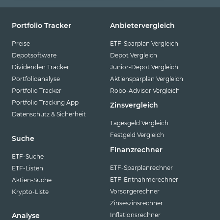
TRY
Portfolio Tracker
Anbietervergleich
TWD
Preise
ETF-Sparplan Vergleich
USD (1)
Depotsoftware
Depot Vergleich
VND
Dividenden Tracker
Junior-Depot Vergleich
Portfolioanalyse
Aktiensparplan Vergleich
ZAR
Portfolio Tracker
Robo-Advisor Vergleich
Portfolio Tracking App
Zinsvergleich
Datenschutz & Sicherheit
Tagesgeld Vergleich
Festgeld Vergleich
Suche
Finanzrechner
ETF-Suche
ETF-Sparplanrechner
ETF-Listen
ETF-Entnahmerechner
Aktien-Suche
Vorsorgerechner
Krypto-Liste
Zinseszinsrechner
Inflationsrechner
Analyse