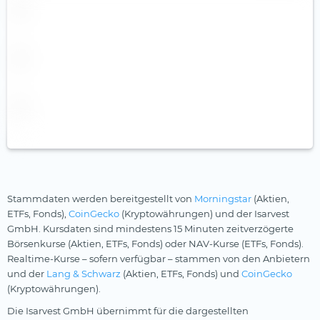
EGP
GENO Broker
EUR
ING
GBP
N26 (2)
GEL
S Broker (3)
HKD
Scalable Capital (1)
HUF
Smartbroker+ (2)
IDR
Targobank
ILS
Trade Republic (1)
Stammdaten werden bereitgestellt von
Morningstar
(Aktien,
INR
Traders Place (2)
ETFs, Fonds),
CoinGecko
(Kryptowährungen) und der Isarvest
ISK
Trading 212 (1)
GmbH. Kursdaten sind mindestens 15 Minuten zeitverzögerte
Börsenkurse (Aktien, ETFs, Fonds) oder NAV-Kurse (ETFs, Fonds).
JPY
XTB (1)
Realtime-Kurse – sofern verfügbar – stammen von den Anbietern
KRW
eToro (1)
und der
Lang & Schwarz
(Aktien, ETFs, Fonds) und
CoinGecko
(Kryptowährungen).
KZT
maxblue
Die Isarvest GmbH übernimmt für die dargestellten