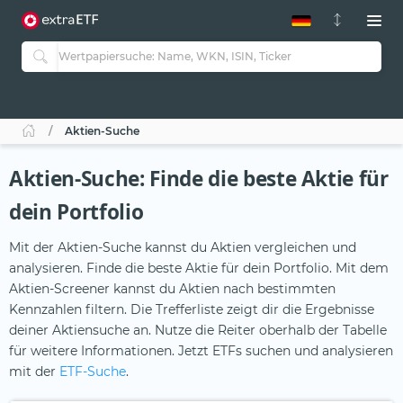
ETF-Guide 2.0
ETF-Explorer
Guide Aktive ETFs
Studien
Aktive ETFs
Aktien-Suche
ETF-Sparpläne
Portfolio-ETFs
Aktien-Suche: Finde die beste Aktie für
dein Portfolio
Mit der Aktien-Suche kannst du Aktien vergleichen und
analysieren. Finde die beste Aktie für dein Portfolio. Mit dem
Aktien-Screener kannst du Aktien nach bestimmten
Kennzahlen filtern. Die Trefferliste zeigt dir die Ergebnisse
deiner Aktiensuche an. Nutze die Reiter oberhalb der Tabelle
für weitere Informationen. Jetzt ETFs suchen und analysieren
mit der
ETF-Suche
.