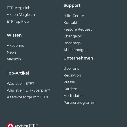
Support
ETF-Vergleich
Aktien-Vergleich
Hilfe-Center
ETF Top Flop
Kontakt
Feature Request
Wissen
Changelog
Roadmap
Akademie
Abo kündigen
News
Unternehmen
Magazin
Über uns
Top-Artikel
Redaktion
Presse
Was ist ein ETF?
Karriere
Was ist ein ETF-Sparplan?
Mediadaten
Altersvorsorge mit ETFs
Partnerprogramm