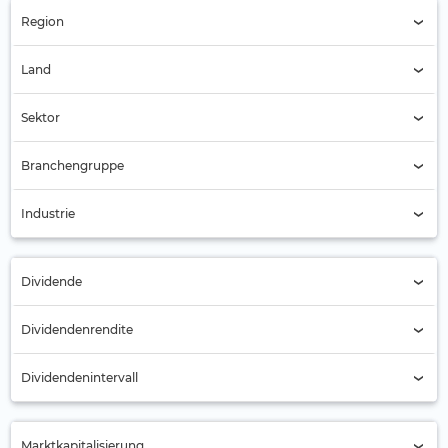
Region
Pazifik (3)
Land
Land (Alle)
Sektor
Sektor (Alle)
Branchengruppe
Branchengruppe (Alle)
Industrie
Industrie (Alle)
Dividende
Alle
Dividendenrendite
Nein (2)
Dividendenintervall
Ja (1)
Jährlich
Marktkapitalisierung