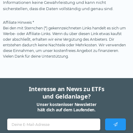
MAD
tradegate.direct
Informationen keine Gewährleistung und kann nicht
sicherstellen, dass die Daten vollständig und genau sind.
MXN
NGN
Affiliate Hinweis *
Bei den mit Sternchen (*) gekennzeichneten Links handelt es sich um
NOK
Werbe- oder Affiliate-Links. Wenn du über diesen Link etwas kaufst
oder abschließt, erhalten wir eine Vergütung des Anbieters. Dir
NZD
entstehen dadurch keine Nachteile oder Mehrkosten. Wir verwenden
diese Einnahmen, um unser kostenfreies Angebot zu finanzieren.
PEN
Vielen Dank für deine Unterstützung.
PGK
PHP
PLN
Interesse an News zu ETFs
RON
und Geldanlage?
RUB
Unser kostenloser Newsletter
hält dich auf dem Laufenden.
SEK
SGD
THB