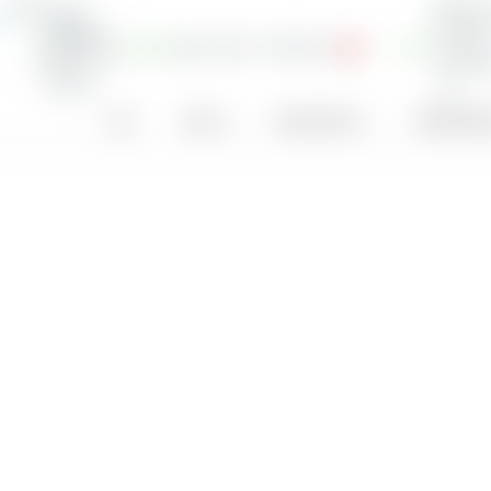
47,68 $
0,64 %
62,7
1.007,15 €
+1,15 %
Land
Sektor
Gewinn je Aktie
Dividenden­ren