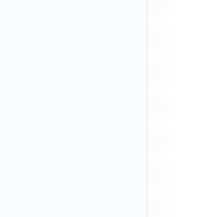
PEN
PGK
PHP
PLN
RON
RUB
SEK
SGD
THB
TRY
TWD
USD (25)
VND