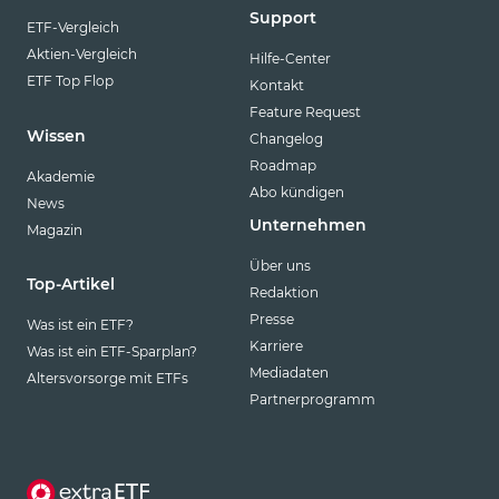
Support
ETF-Vergleich
Aktien-Vergleich
Hilfe-Center
ETF Top Flop
Kontakt
Feature Request
Wissen
Changelog
Roadmap
Akademie
Abo kündigen
News
Unternehmen
Magazin
Über uns
Top-Artikel
Redaktion
Presse
Was ist ein ETF?
Karriere
Was ist ein ETF-Sparplan?
Mediadaten
Altersvorsorge mit ETFs
Partnerprogramm