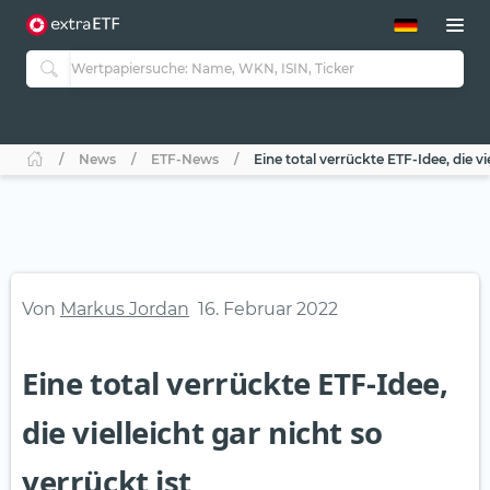
ETF-Guide 2.0
ETF-Explorer
Guide Aktive ETFs
Studien
Aktive ETFs
News
ETF-News
Eine total verrückte ETF-Idee, die vie
ETF-Sparpläne
Portfolio-ETFs
Von
Markus Jordan
16. Februar 2022
Eine total verrückte ETF-Idee,
die vielleicht gar nicht so
verrückt ist