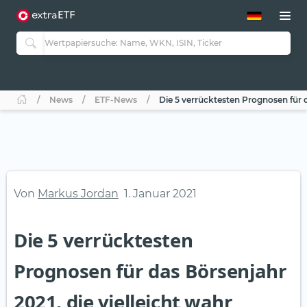
ETF-Guide 2.0
ETF-Explorer
Guide Aktive ETFs
Studien
Aktive ETFs
News
ETF-News
Die 5 verrücktesten Prognosen für d
ETF-Sparpläne
Portfolio-ETFs
Von
Markus Jordan
1. Januar 2021
Die 5 verrücktesten
Prognosen für das Börsenjahr
2021, die vielleicht wahr