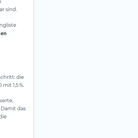
n
r sind.
ngliste
men
hritt: die
mit 1,5 %.
werte,
 Damit das
die