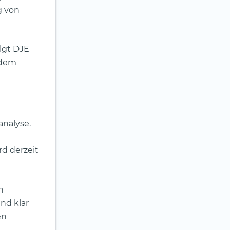
g von
olgt DJE
 dem
nalyse.
d derzeit
n
nd klar
en