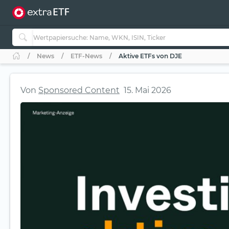
News
ETF-News
Aktive ETFs von DJE
Von
Sponsored Content
15. Mai 2026