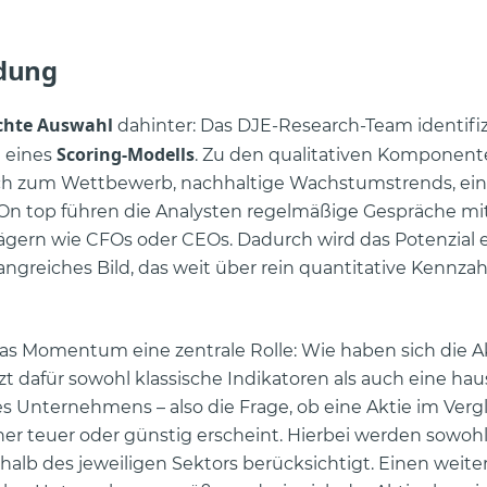
ldung
chte Auswahl
dahinter: Das DJE-Research-Team identifiz
Scoring-Modells
d eines
. Zu den qualitativen Komponent
ich zum Wettbewerb, nachhaltige Wachstumstrends, ein
. On top führen die Analysten regelmäßige Gespräche mit
gern wie CFOs oder CEOs. Dadurch wird das Potenzial 
reiches Bild, das weit über rein quantitative Kennza
das Momentum eine zentrale Rolle: Wie haben sich die 
t dafür sowohl klassische Indikatoren als auch eine ha
Unternehmens – also die Frage, ob eine Aktie im Vergl
r teuer oder günstig erscheint. Hierbei werden sowohl
rhalb des jeweiligen Sektors berücksichtigt. Einen weite