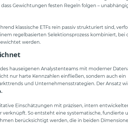
h, dass Gewichtungen festen Regeln folgen – unabhängi
rend klassische ETFs rein passiv strukturiert sind, verf
einem regelbasierten Selektionsprozess kombiniert, bei
gewichtet werden.
ichnet
g des hauseigenen Analystenteams mit moderner Datena
cht nur harte Kennzahlen einfließen, sondern auch ein
arkttrends und Unternehmensstrategien. Der Ansatz wir
a.
tative Einschätzungen mit präzisen, intern entwickelte
verknüpft. So entsteht eine systematische, fundierte u
nehmen berücksichtigt werden, die in beiden Dimension