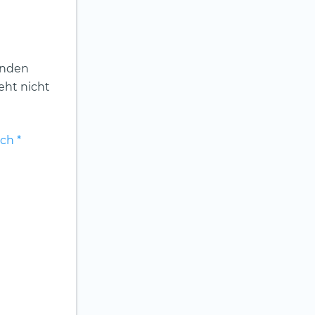
enden
eht nicht
ch *