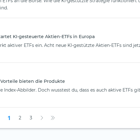
en ETFs an die Börse. Wie die KI-gestützte Strategie funktioniert
ind.
tartet KI-gesteuerte Aktien-ETFs in Europa
t aktiver ETFs ein. Acht neue KI-gestützte Aktien-ETFs sind jet
 Vorteile bieten die Produkte
e Index-Abbilder. Doch wusstest du, dass es auch aktive ETFs gib
1
2
3