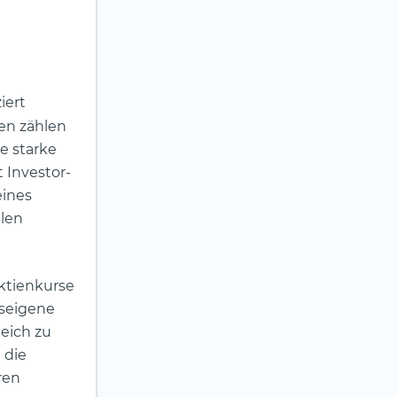
iert
en zählen
e starke
 Investor-
eines
hlen
Aktienkurse
useigene
eich zu
 die
ren