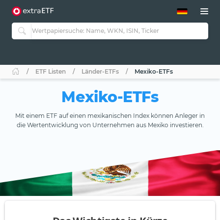
ETF-Guide 2.0
ETF-Explorer
Guide Aktive ETFs
Studien
Aktive ETFs
ETF Listen
Länder-ETFs
Mexiko-ETFs
ETF-Sparpläne
Portfolio-ETFs
Mexiko-ETFs
Mit einem ETF auf einen mexikanischen Index können Anleger in
die Wertentwicklung von Unternehmen aus Mexiko investieren.