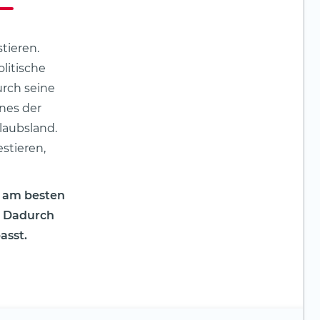
tieren.
olitische
urch seine
ines der
laubsland.
stieren,
s am besten
. Dadurch
asst.