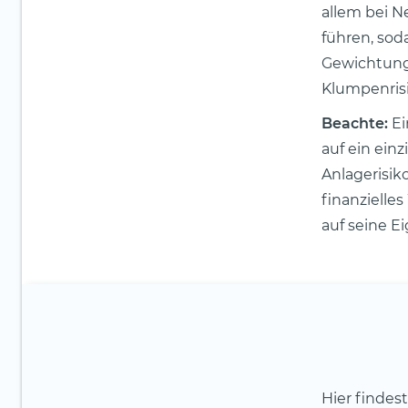
allem bei N
führen, sod
Gewichtung 
Klumpenris
Beachte:
Ei
auf ein einz
Anlagerisiko
finanzielles
auf seine E
Hier findes