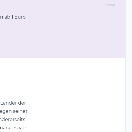
Anzeige
n ab 1 Euro
 Länder der
wegen seiner
ndererseits
marktes vor