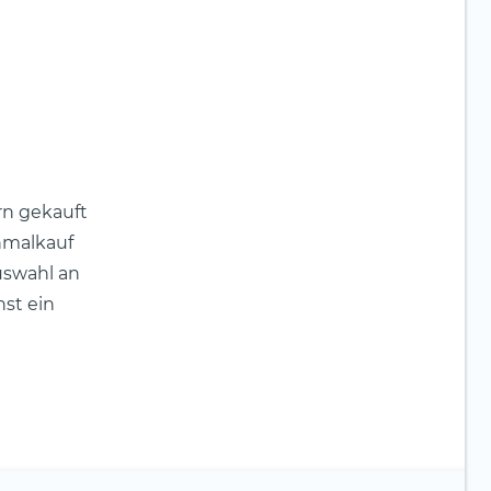
rn gekauft
inmalkauf
uswahl an
st ein