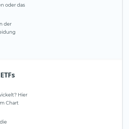
en oder das
n der
heidung
-ETFs
ickelt? Hier
em Chart
die