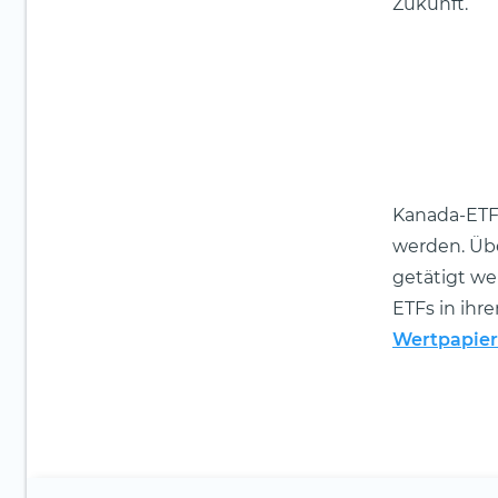
Zukunft.
Kanada-ETF
werden. Übe
getätigt we
ETFs in ihr
Wertpapie