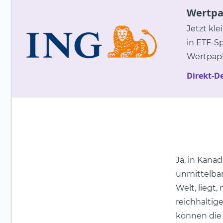
Wertpap
Jetzt kle
in ETF-S
Wertpapi
Direkt-D
Ja, in Kanad
unmittelbar
Welt, liegt
reichhaltig
können die