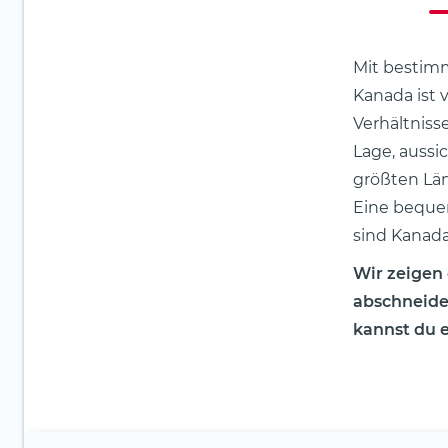
Mit besti
Kanada ist 
Verhältniss
Lage, aussi
größten Län
Eine bequem
sind Kanada
Wir zeigen
abschneiden
kannst du e