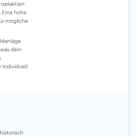
nzelaktien
. Eine hohe
ür mögliche
ldanlage
, was dein
s
 individuell
historisch