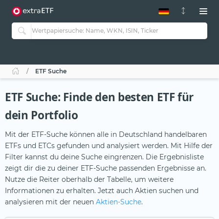
ETF-Guide 2.0
ETF-Explorer
Guide Aktive ETFs
Studien
Aktive ETFs
ETF Suche
ETF-Sparpläne
Portfolio-ETFs
ETF Suche: Finde den besten ETF für
dein Portfolio
Mit der ETF-Suche können alle in Deutschland handelbaren
ETFs und ETCs gefunden und analysiert werden. Mit Hilfe der
Filter kannst du deine Suche eingrenzen. Die Ergebnisliste
zeigt dir die zu deiner ETF-Suche passenden Ergebnisse an.
Nutze die Reiter oberhalb der Tabelle, um weitere
Informationen zu erhalten. Jetzt auch Aktien suchen und
analysieren mit der neuen
Aktien-Suche
.