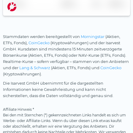
Silberminen
Name
Anbieter
TER
Währung
KraneShares
Smart City
Leonteq
Solarenergie
Leverage Shares
Starke Marken
Stammdaten werden bereitgestellt von
Morningstar
(Aktien,
LGIM
Telekommunikation
ETFs, Fonds),
CoinGecko
(Kryptowährungen) und der Isarvest
GmbH. Kursdaten sind mindestens 15 Minuten zeitverzögerte
Lunate
Uran
Börsenkurse (Aktien, ETFs, Fonds) oder NAV-Kurse (ETFs, Fonds).
Market Access
Versicherer
Realtime-Kurse – sofern verfügbar – stammen von den Anbietern
und der
Lang & Schwarz
(Aktien, ETFs, Fonds) und
CoinGecko
Melanion
Versorger
(Kryptowährungen).
Middlefield
Wasser
Die Isarvest GmbH übernimmt für die dargestellten
Informationen keine Gewährleistung und kann nicht
Nordea
Wasserstoff
sicherstellen, dass die Daten vollständig und genau sind.
nxtAssets
Windenergie
Affiliate Hinweis *
onemarkets
Bei den mit Sternchen (*) gekennzeichneten Links handelt es sich um
Ossiam
Werbe- oder Affiliate-Links. Wenn du über diesen Link etwas kaufst
oder abschließt, erhalten wir eine Vergütung des Anbieters. Dir
Palmer Square
entstehen dadurch keine Nachteile oder Mehrkosten. Wir verwenden