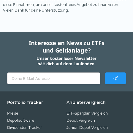
diese Einnahmen, um unser kostenfreies Angebot zu finanzieren.
Pictet
Vielen Dank für deine Unterstützung.
Pimco
Robeco
Schroders
Interesse an News zu ETFs
SEBA Bank
und Geldanlage?
SocGen
Unser kostenloser Newsletter
hält dich auf dem Laufenden.
State Street SPDR
Steelcoin
Swisscanto
Tabula
Portfolio Tracker
Anbietervergleich
Tobam
Preise
ETF-Sparplan Vergleich
UBS
Depotsoftware
Depot Vergleich
Dividenden Tracker
Junior-Depot Vergleich
Valour