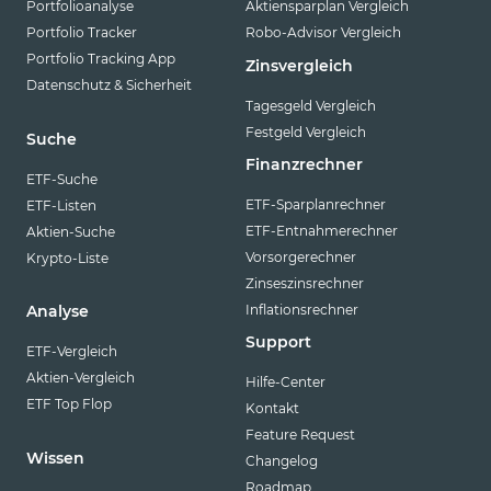
Portfolioanalyse
Aktiensparplan Vergleich
VanEck
Portfolio Tracker
Robo-Advisor Vergleich
Vanguard
Portfolio Tracking App
Zinsvergleich
Datenschutz & Sicherheit
Virtune
Tagesgeld Vergleich
WisdomTree
Festgeld Vergleich
Suche
Finanzrechner
XACT
ETF-Suche
ETF-Sparplanrechner
ETF-Listen
Xtrackers
ETF-Entnahmerechner
Aktien-Suche
YourIndex
Vorsorgerechner
Krypto-Liste
Zinseszinsrechner
Inflationsrechner
Analyse
Support
ETF-Vergleich
Aktien-Vergleich
Hilfe-Center
ETF Top Flop
Kontakt
Feature Request
Wissen
Changelog
Roadmap