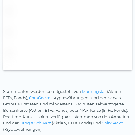
Pictet (3)
Pimco
Robeco
Schroders
SEBA Bank
SocGen
State Street SPDR
Steelcoin
Swisscanto
Stammdaten werden bereitgestellt von
Morningstar
(Aktien,
ETFs, Fonds),
CoinGecko
(Kryptowährungen) und der Isarvest
Tabula
GmbH. Kursdaten sind mindestens 15 Minuten zeitverzögerte
Tobam
Börsenkurse (Aktien, ETFs, Fonds) oder NAV-Kurse (ETFs, Fonds).
Realtime-Kurse – sofern verfügbar – stammen von den Anbietern
UBS
und der
Lang & Schwarz
(Aktien, ETFs, Fonds) und
CoinGecko
(Kryptowährungen).
Valour