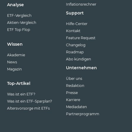
Inflationsrechner
Analyse
Support
ETF-Vergleich
Aktien-Vergleich
Hilfe-Center
ETF Top Flop
Kontakt
Feature Request
Wissen
Changelog
Roadmap
Akademie
Abo kündigen
News
Unternehmen
Magazin
Über uns
Top-Artikel
Redaktion
Presse
Was ist ein ETF?
Karriere
Was ist ein ETF-Sparplan?
Mediadaten
Altersvorsorge mit ETFs
Partnerprogramm