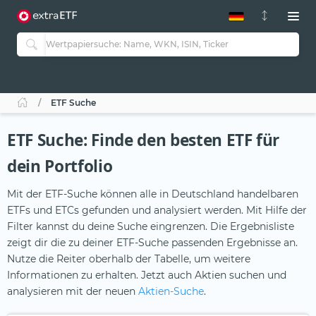
ETF-Guide 2.0
ETF-Explorer
Guide Aktive ETFs
Studien
Aktive ETFs
ETF Suche
ETF-Sparpläne
Portfolio-ETFs
ETF Suche: Finde den besten ETF für
dein Portfolio
Mit der ETF-Suche können alle in Deutschland handelbaren
ETFs und ETCs gefunden und analysiert werden. Mit Hilfe der
Filter kannst du deine Suche eingrenzen. Die Ergebnisliste
zeigt dir die zu deiner ETF-Suche passenden Ergebnisse an.
Nutze die Reiter oberhalb der Tabelle, um weitere
Informationen zu erhalten. Jetzt auch Aktien suchen und
analysieren mit der neuen
Aktien-Suche
.