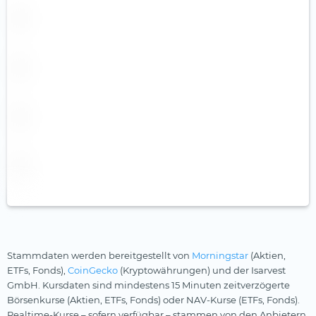
Swisscanto
Tabula
Tobam
UBS
Valour
VanEck
Vanguard
Virtune
WisdomTree
XACT
Xtrackers (2)
Stammdaten werden bereitgestellt von
Morningstar
(Aktien,
YourIndex
ETFs, Fonds),
CoinGecko
(Kryptowährungen) und der Isarvest
GmbH. Kursdaten sind mindestens 15 Minuten zeitverzögerte
Börsenkurse (Aktien, ETFs, Fonds) oder NAV-Kurse (ETFs, Fonds).
Realtime-Kurse – sofern verfügbar – stammen von den Anbietern