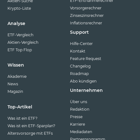
ETF-Entnahmerechner
Aktien-Suche
Vorsorgerechner
Krypto-Liste
Zinseszinsrechner
Inflationsrechner
Analyse
Support
ETF-Vergleich
Aktien-Vergleich
Hilfe-Center
ETF Top Flop
Kontakt
Feature Request
Wissen
Changelog
Roadmap
Akademie
Abo kündigen
News
Unternehmen
Magazin
Über uns
Top-Artikel
Redaktion
Presse
Was ist ein ETF?
Karriere
Was ist ein ETF-Sparplan?
Mediadaten
Altersvorsorge mit ETFs
Partnerprogramm