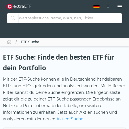
ETF-Guide 2.0
ETF-Explorer
Guide Aktive ETFs
Studien
Aktive ETFs
ETF Suche
ETF-Sparpläne
Portfolio-ETFs
ETF Suche: Finde den besten ETF für
dein Portfolio
Mit der ETF-Suche können alle in Deutschland handelbaren
ETFs und ETCs gefunden und analysiert werden. Mit Hilfe der
Filter kannst du deine Suche eingrenzen. Die Ergebnisliste
zeigt dir die zu deiner ETF-Suche passenden Ergebnisse an.
Nutze die Reiter oberhalb der Tabelle, um weitere
Informationen zu erhalten. Jetzt auch Aktien suchen und
analysieren mit der neuen
Aktien-Suche
.