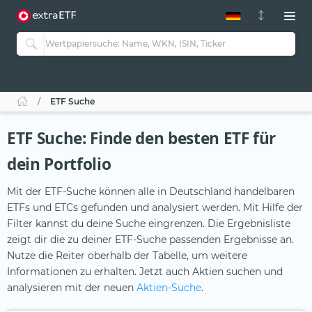
ETF-Guide 2.0
ETF-Explorer
Guide Aktive ETFs
Studien
Aktive ETFs
ETF Suche
ETF-Sparpläne
Portfolio-ETFs
ETF Suche: Finde den besten ETF für
dein Portfolio
Mit der ETF-Suche können alle in Deutschland handelbaren
ETFs und ETCs gefunden und analysiert werden. Mit Hilfe der
Filter kannst du deine Suche eingrenzen. Die Ergebnisliste
zeigt dir die zu deiner ETF-Suche passenden Ergebnisse an.
Nutze die Reiter oberhalb der Tabelle, um weitere
Informationen zu erhalten. Jetzt auch Aktien suchen und
analysieren mit der neuen
Aktien-Suche
.