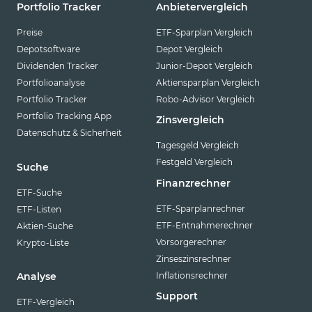
Portfolio Tracker
Anbietervergleich
Preise
ETF-Sparplan Vergleich
Depotsoftware
Depot Vergleich
Dividenden Tracker
Junior-Depot Vergleich
Portfolioanalyse
Aktiensparplan Vergleich
Portfolio Tracker
Robo-Advisor Vergleich
Portfolio Tracking App
Zinsvergleich
Datenschutz & Sicherheit
Tagesgeld Vergleich
Festgeld Vergleich
Suche
Finanzrechner
ETF-Suche
ETF-Sparplanrechner
ETF-Listen
ETF-Entnahmerechner
Aktien-Suche
Vorsorgerechner
Krypto-Liste
Zinseszinsrechner
Inflationsrechner
Analyse
Support
ETF-Vergleich