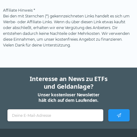
Swisscanto
Affiliate Hinweis *
Tabula
Bei den mit Sternchen (*) gekennzeichneten Links handelt es sich um
Werbe- oder Affiliate-Links. Wenn du über diesen Link etwas kaufst
Tobam
oder abschließt, erhalten wir eine Vergütung des Anbieters. Dir
UBS
entstehen dadurch keine Nachteile oder Mehrkosten. Wir verwenden
diese Einnahmen, um unser kostenfreies Angebot zu finanzieren.
Valour
Vielen Dank für deine Unterstützung.
VanEck (1)
Vanguard
Virtune
Interesse an News zu ETFs
WisdomTree (1)
und Geldanlage?
Unser kostenloser Newsletter
XACT
hält dich auf dem Laufenden.
Xtrackers
YourIndex