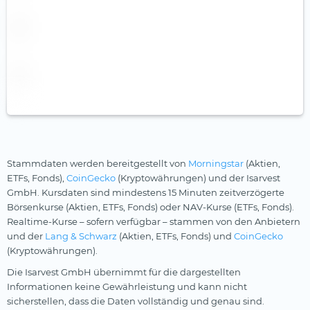
Nordea
nxtAssets
onemarkets
Ossiam
Palmer Square
Pictet
Pimco
Stammdaten werden bereitgestellt von
Morningstar
(Aktien,
Robeco
ETFs, Fonds),
CoinGecko
(Kryptowährungen) und der Isarvest
GmbH. Kursdaten sind mindestens 15 Minuten zeitverzögerte
Schroders
Börsenkurse (Aktien, ETFs, Fonds) oder NAV-Kurse (ETFs, Fonds).
SEBA Bank
Realtime-Kurse – sofern verfügbar – stammen von den Anbietern
und der
Lang & Schwarz
(Aktien, ETFs, Fonds) und
CoinGecko
SocGen
(Kryptowährungen).
State Street SPDR
Die Isarvest GmbH übernimmt für die dargestellten
Informationen keine Gewährleistung und kann nicht
Steelcoin
sicherstellen, dass die Daten vollständig und genau sind.