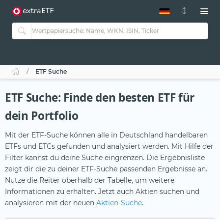
ETF-Guide 2.0
ETF-Explorer
Guide Aktive ETFs
Studien
Aktive ETFs
ETF Suche
ETF-Sparpläne
Portfolio-ETFs
ETF Suche: Finde den besten ETF für
dein Portfolio
Mit der ETF-Suche können alle in Deutschland handelbaren
ETFs und ETCs gefunden und analysiert werden. Mit Hilfe der
Filter kannst du deine Suche eingrenzen. Die Ergebnisliste
zeigt dir die zu deiner ETF-Suche passenden Ergebnisse an.
Nutze die Reiter oberhalb der Tabelle, um weitere
Informationen zu erhalten. Jetzt auch Aktien suchen und
analysieren mit der neuen
Aktien-Suche
.