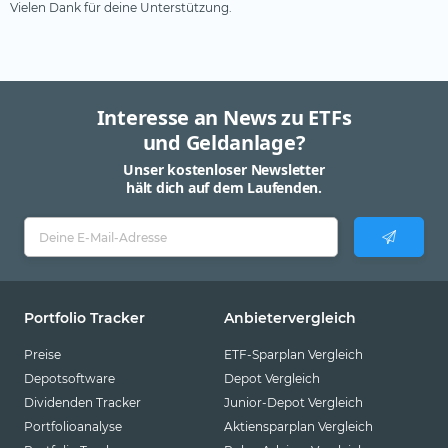
Swisscanto
Vielen Dank für deine Unterstützung.
Tabula
Tobam
UBS
Interesse an News zu ETFs
und Geldanlage?
Valour
Unser kostenloser Newsletter
VanEck
hält dich auf dem Laufenden.
Vanguard
Virtune
WisdomTree (1)
XACT
Portfolio Tracker
Anbietervergleich
Xtrackers
Preise
ETF-Sparplan Vergleich
YourIndex
Depotsoftware
Depot Vergleich
Dividenden Tracker
Junior-Depot Vergleich
Portfolioanalyse
Aktiensparplan Vergleich