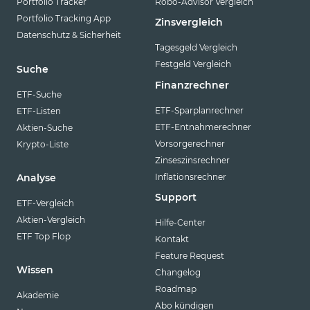
Portfolio Tracker
Robo-Advisor Vergleich
Portfolio Tracking App
Zinsvergleich
Datenschutz & Sicherheit
Tagesgeld Vergleich
Festgeld Vergleich
Suche
Finanzrechner
ETF-Suche
ETF-Sparplanrechner
ETF-Listen
ETF-Entnahmerechner
Aktien-Suche
Vorsorgerechner
Krypto-Liste
Zinseszinsrechner
Inflationsrechner
Analyse
Support
ETF-Vergleich
Aktien-Vergleich
Hilfe-Center
ETF Top Flop
Kontakt
Feature Request
Wissen
Changelog
Roadmap
Akademie
Abo kündigen