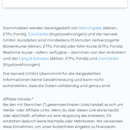
Nordea
nxtAssets
onemarkets
Stammdaten werden bereitgestellt von
Morningstar
(Aktien,
Ossiam
ETFs, Fonds),
CoinGecko
(Kryptowährungen) und der Isarvest
GmbH. Kursdaten sind mindestens 15 Minuten zeitverzögerte
Palmer Square
Börsenkurse (Aktien, ETFs, Fonds) oder NAV-Kurse (ETFs, Fonds).
Realtime-Kurse – sofern verfügbar – stammen von den Anbietern
Pictet
und der
Lang & Schwarz
(Aktien, ETFs, Fonds) und
CoinGecko
Pimco
(Kryptowährungen).
Robeco
Die Isarvest GmbH übernimmt für die dargestellten
Informationen keine Gewährleistung und kann nicht
Schroders
sicherstellen, dass die Daten vollständig und genau sind.
SEBA Bank
Affiliate Hinweis *
SocGen
Bei den mit Sternchen (*) gekennzeichneten Links handelt es sich um
Werbe- oder Affiliate-Links. Wenn du über diesen Link etwas kaufst
State Street SPDR
oder abschließt, erhalten wir eine Vergütung des Anbieters. Dir
entstehen dadurch keine Nachteile oder Mehrkosten. Wir verwenden
Steelcoin
diese Einnahmen, um unser kostenfreies Angebot zu finanzieren.