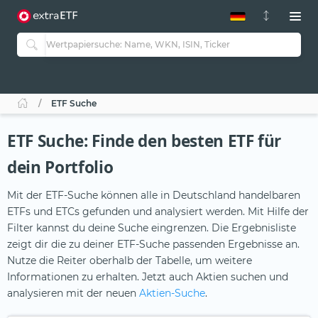
ETF-Guide 2.0
ETF-Explorer
Guide Aktive ETFs
Studien
Aktive ETFs
ETF Suche
ETF-Sparpläne
Portfolio-ETFs
ETF Suche: Finde den besten ETF für
dein Portfolio
Mit der ETF-Suche können alle in Deutschland handelbaren
ETFs und ETCs gefunden und analysiert werden. Mit Hilfe der
Filter kannst du deine Suche eingrenzen. Die Ergebnisliste
zeigt dir die zu deiner ETF-Suche passenden Ergebnisse an.
Nutze die Reiter oberhalb der Tabelle, um weitere
Informationen zu erhalten. Jetzt auch Aktien suchen und
analysieren mit der neuen
Aktien-Suche
.