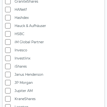
GraniteShares
Multi-Asset
HANetf
Nahrungsmittel- und Getränkeindustrie
Hashdex
Ölaktien
Hauck & Aufhäuser
Photonik
HSBC
Private Equity
iM Global Partner
Quantencomputing
Invesco
Reise & Freizeit
Investlinx
Robotik
iShares
Rüstungsindustrie
Janus Henderson
Seltene Erden
JP Morgan
Silberminen
Jupiter AM
Smart City
KraneShares
Solarenergie