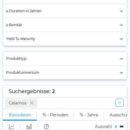
⌀ Duration in Jahren
⌀ Bonität
AAA
Yield To Maturity
AA
A
Produkttyp
BBB
Nur Active ETFs (0)
Produktuniversum
BB
ETC
B
Alle
ETF (2)
2
Suchergebnisse
:
Unter B
Long-Only (1x)
Stock Tracker
Calamos
Nicht klassifiziert (2)
Long Leveraged
Basisdaten
% - Perioden
% - Jahre
Ausschüt
Short
Auswahl
0
Short Leveraged