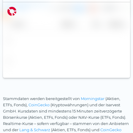
Calamos Autocallable Income
0,74 %
2
8,95 €
+0
UCITS ETF (Dist)
USD
S
Name
Anbieter
TER
Währung
Stammdaten werden bereitgestellt von
Morningstar
(Aktien,
ETFs, Fonds),
CoinGecko
(Kryptowährungen) und der Isarvest
GmbH. Kursdaten sind mindestens 15 Minuten zeitverzögerte
Börsenkurse (Aktien, ETFs, Fonds) oder NAV-Kurse (ETFs, Fonds).
Realtime-Kurse – sofern verfügbar – stammen von den Anbietern
und der
Lang & Schwarz
(Aktien, ETFs, Fonds) und
CoinGecko