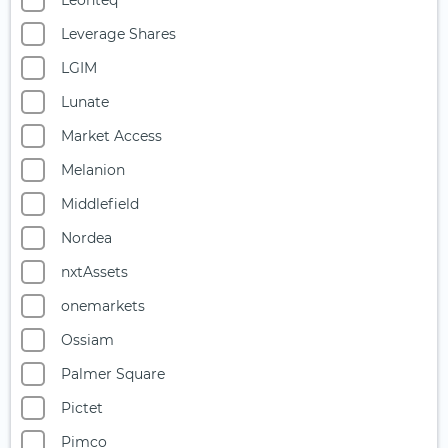
Leonteq
Starke Marken
Leverage Shares
Telekommunikation
LGIM
Uran
Lunate
Versicherer
Market Access
Versorger
Melanion
Wasser
Middlefield
Wasserstoff
Nordea
Windenergie
nxtAssets
onemarkets
Ossiam
Palmer Square
Pictet
Pimco