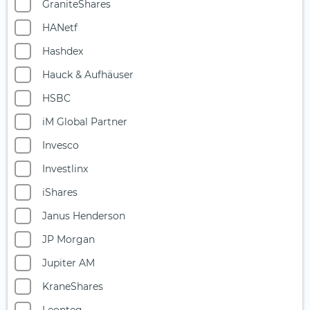
GraniteShares
Multi-Asset
HANetf
Nahrungsmittel- und Getränkeindustrie
Hashdex
Ölaktien
Hauck & Aufhäuser
Photonik
HSBC
Private Equity
iM Global Partner
Quantencomputing
Invesco
Reise & Freizeit
Investlinx
Robotik
iShares
Rüstungsindustrie
Janus Henderson
Seltene Erden
JP Morgan
Silberminen
Jupiter AM
Smart City
KraneShares
Solarenergie