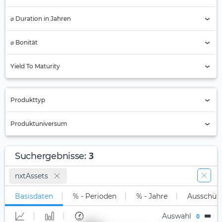
⌀ Duration in Jahren
⌀ Bonität
AAA
Yield To Maturity
AA
A
Produkttyp
BBB
Nur Active ETFs (0)
Produktuniversum
BB
ETC
B
Alle
ETF (3)
3
Suchergebnisse
:
Unter B
Long-Only (1x)
Stock Tracker
nxtAssets
Nicht klassifiziert (3)
Long Leveraged
Basisdaten
% - Perioden
% - Jahre
Ausschüt
Short
Auswahl
0
Short Leveraged