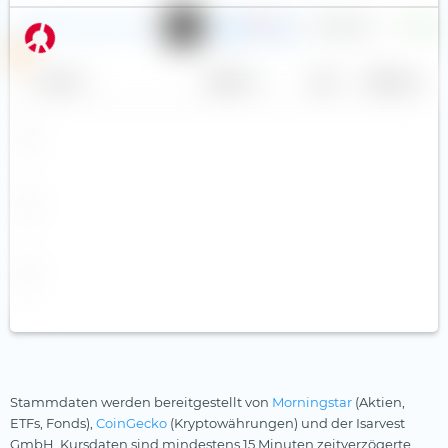
—
—
54,49 €
+0,00 
nxtAssets bitcoin direct ETP
EUR
P
Name
Anbieter
TER
Währung
Stammdaten werden bereitgestellt von
Morningstar
(Aktien,
ETFs, Fonds),
CoinGecko
(Kryptowährungen) und der Isarvest
GmbH. Kursdaten sind mindestens 15 Minuten zeitverzögerte