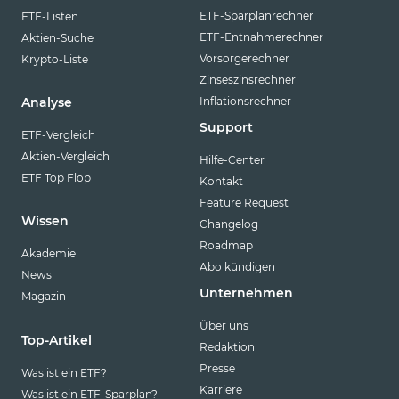
ETF-Sparplanrechner
ETF-Listen
ETF-Entnahmerechner
Aktien-Suche
Vorsorgerechner
Krypto-Liste
Zinseszinsrechner
Inflationsrechner
Analyse
Support
ETF-Vergleich
Aktien-Vergleich
Hilfe-Center
ETF Top Flop
Kontakt
Feature Request
Wissen
Changelog
Roadmap
Akademie
Abo kündigen
News
Unternehmen
Magazin
Über uns
Top-Artikel
Redaktion
Presse
Was ist ein ETF?
Karriere
Was ist ein ETF-Sparplan?