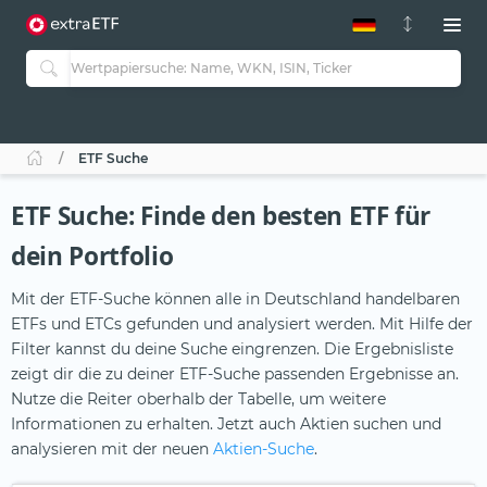
ETF-Guide 2.0
ETF-Explorer
Guide Aktive ETFs
Studien
Aktive ETFs
ETF Suche
ETF-Sparpläne
Portfolio-ETFs
ETF Suche: Finde den besten ETF für
dein Portfolio
Mit der ETF-Suche können alle in Deutschland handelbaren
ETFs und ETCs gefunden und analysiert werden. Mit Hilfe der
Filter kannst du deine Suche eingrenzen. Die Ergebnisliste
zeigt dir die zu deiner ETF-Suche passenden Ergebnisse an.
Nutze die Reiter oberhalb der Tabelle, um weitere
Informationen zu erhalten. Jetzt auch Aktien suchen und
analysieren mit der neuen
Aktien-Suche
.