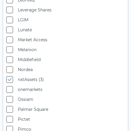
Leonteq
Starke Marken
Leverage Shares
Telekommunikation
LGIM
Uran
Lunate
Versicherer
Market Access
Versorger
Melanion
Wasser
Middlefield
Wasserstoff
Nordea
Windenergie
nxtAssets (3)
onemarkets
Ossiam
Palmer Square
Pictet
Pimco