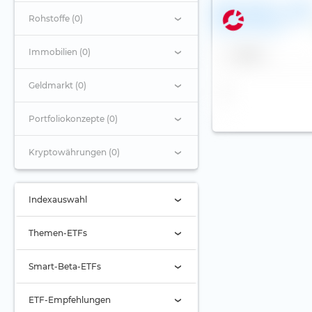
Exane Funds 2 - Exan
Equity Select Europe
Rohstoffe (0)
UCITS ETF (Acc)
Immobilien (0)
Name
Geldmarkt (0)
Portfoliokonzepte (0)
Kryptowährungen (0)
Indexauswahl
Indexauswahl
Themen-ETFs
Alternde Gesellschaft
Smart-Beta-ETFs
Automobilbranche
Buyback
ETF-Empfehlungen
Banken