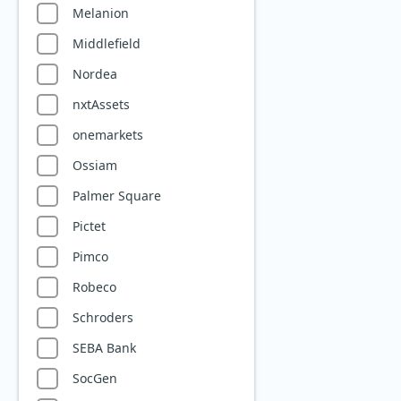
Versorger
Melanion
Wasser
Middlefield
Wasserstoff
Nordea
Windenergie
nxtAssets
onemarkets
Ossiam
Palmer Square
Pictet
Pimco
Robeco
Schroders
SEBA Bank
SocGen