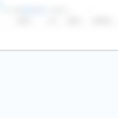
e
0,65 %
3
104,74 €
—
EUR
N
Anbieter
TER
Währung
Aus­schüttung