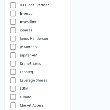
Private Equity
iM Global Partner
Quantencomputing
Invesco
Reise & Freizeit
Investlinx
Robotik
iShares
Rüstungsindustrie
Janus Henderson
Seltene Erden
JP Morgan
Silberminen
Jupiter AM
Smart City
KraneShares
Solarenergie
Leonteq
Starke Marken
Leverage Shares
Telekommunikation
LGIM
Uran
Lunate
Versicherer
Market Access