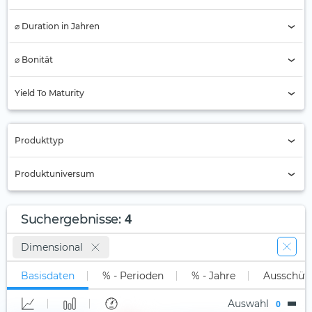
⌀ Duration in Jahren
⌀ Bonität
AAA
Yield To Maturity
AA
A
Produkttyp
BBB
Nur Active ETFs (4)
Produktuniversum
BB
ETC
B
Alle
ETF (4)
4
Suchergebnisse
:
Unter B
Long-Only (1x)
Stock Tracker
Dimensional
Nicht klassifiziert (4)
Long Leveraged
Basisdaten
% - Perioden
% - Jahre
Ausschüt
Short
Auswahl
0
Short Leveraged