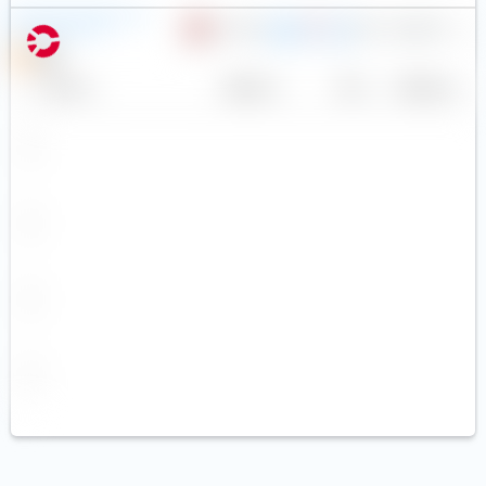
Dimensional Global Core
0,26 %
1.131
25,63 €
Equity UCITS ETF
USD
N
Name
Anbieter
TER
Währung