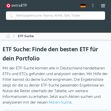
ETF-Guide 2.0
ETF-Explorer
Guide Aktive ETFs
Studien
Aktive ETFs
ETF Suche
ETF-Sparpläne
Portfolio-ETFs
ETF Suche: Finde den besten ETF für
dein Portfolio
Mit der ETF-Suche können alle in Deutschland handelbaren
ETFs und ETCs gefunden und analysiert werden. Mit Hilfe der
Filter kannst du deine Suche eingrenzen. Die Ergebnisliste
zeigt dir die zu deiner ETF-Suche passenden Ergebnisse an.
Nutze die Reiter oberhalb der Tabelle, um weitere
Informationen zu erhalten. Jetzt auch Aktien suchen und
analysieren mit der neuen
Aktien-Suche
.