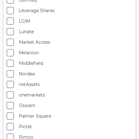
Leonteq
Starke Marken
Leverage Shares
Telekommunikation
LGIM
Uran
Lunate
Versicherer
Market Access
Versorger
Melanion
Wasser
Middlefield
Wasserstoff
Nordea
Windenergie
nxtAssets
onemarkets
Ossiam
Palmer Square
Pictet
Pimco