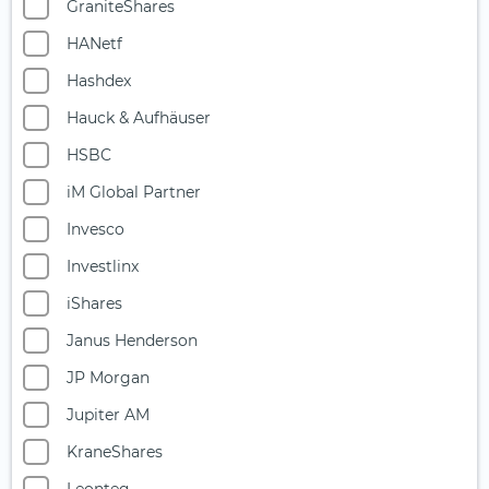
GraniteShares
Multi-Asset
HANetf
Nahrungsmittel- und Getränkeindustrie
Hashdex
Ölaktien
Hauck & Aufhäuser
Photonik
HSBC
Private Equity
iM Global Partner
Quantencomputing
Invesco
Reise & Freizeit
Investlinx
Robotik
iShares
Rüstungsindustrie
Janus Henderson
Seltene Erden
JP Morgan
Silberminen
Jupiter AM
Smart City
KraneShares
Solarenergie