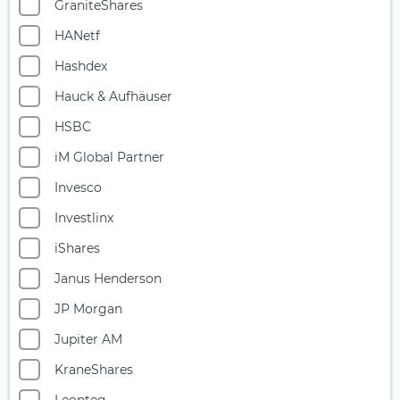
GraniteShares
Multi-Asset
HANetf
Nahrungsmittel- und Getränkeindustrie
Hashdex
Ölaktien
Hauck & Aufhäuser
Photonik
HSBC
Private Equity
iM Global Partner
Quantencomputing
Invesco
Reise & Freizeit
Investlinx
Robotik
iShares
Rüstungsindustrie
Janus Henderson
Seltene Erden
JP Morgan
Silberminen
Jupiter AM
Smart City
KraneShares
Solarenergie