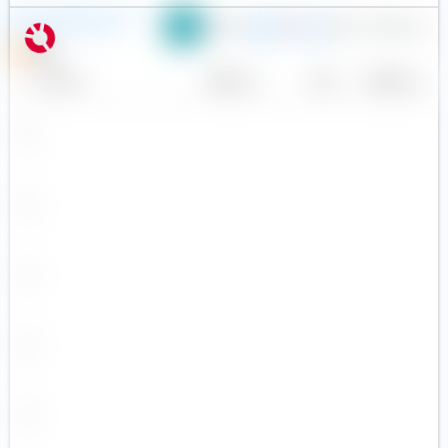
Avantis Global Small Cap
0,39 %
1.045
25,42 €
Value UCITS ETF (Acc)
USD
N
Name
Anbieter
TER
Währung