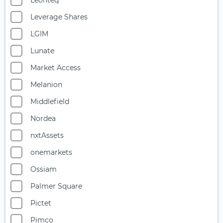
Leonteq
Starke Marken
Leverage Shares
Telekommunikation
LGIM
Uran
Lunate
Versicherer
Market Access
Versorger
Melanion
Wasser
Middlefield
Wasserstoff
Nordea
Windenergie
nxtAssets
onemarkets
Ossiam
Palmer Square
Pictet
Pimco