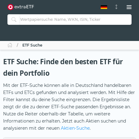
ETF-Guide 2.0
ETF-Explorer
Guide Aktive ETFs
Studien
Aktive ETFs
ETF Suche
ETF-Sparpläne
Portfolio-ETFs
ETF Suche: Finde den besten ETF für
dein Portfolio
Mit der ETF-Suche können alle in Deutschland handelbaren
ETFs und ETCs gefunden und analysiert werden. Mit Hilfe der
Filter kannst du deine Suche eingrenzen. Die Ergebnisliste
zeigt dir die zu deiner ETF-Suche passenden Ergebnisse an.
Nutze die Reiter oberhalb der Tabelle, um weitere
Informationen zu erhalten. Jetzt auch Aktien suchen und
analysieren mit der neuen
Aktien-Suche
.