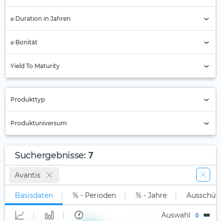
⌀ Duration in Jahren
⌀ Bonität
AAA
Yield To Maturity
AA
A
Produkttyp
BBB
Nur Active ETFs (6)
Produktuniversum
BB
ETC
B
Alle
ETF (7)
7
Suchergebnisse
:
Unter B
Long-Only (1x)
Stock Tracker
Avantis
Nicht klassifiziert (7)
Long Leveraged
Basisdaten
% - Perioden
% - Jahre
Ausschüt
Short
Auswahl
0
Short Leveraged