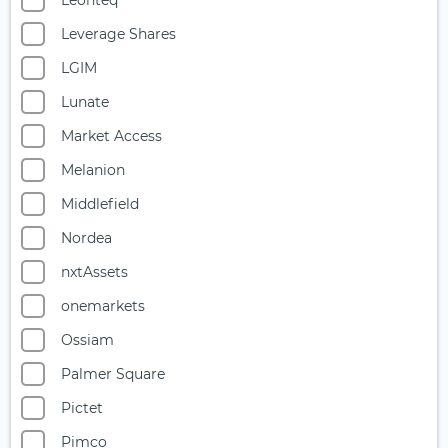
Leonteq
Starke Marken
Leverage Shares
Telekommunikation
LGIM
Uran
Lunate
Versicherer
Market Access
Versorger
Melanion
Wasser
Middlefield
Wasserstoff
Nordea
Windenergie
nxtAssets
onemarkets
Ossiam
Palmer Square
Pictet
Pimco