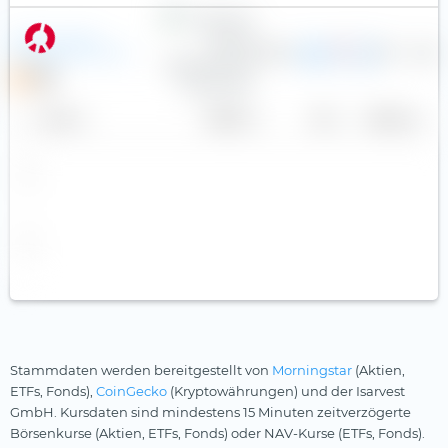
Investlinx Capital
0,85 %
181
14,36
Appreciation UCITS ETF
EUR
N
Name
Anbieter
TER
Währung
Stammdaten werden bereitgestellt von
Morningstar
(Aktien,
ETFs, Fonds),
CoinGecko
(Kryptowährungen) und der Isarvest
GmbH. Kursdaten sind mindestens 15 Minuten zeitverzögerte
Börsenkurse (Aktien, ETFs, Fonds) oder NAV-Kurse (ETFs, Fonds).