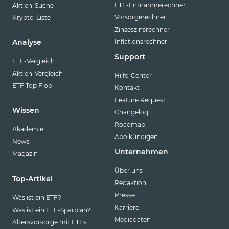
ETF-Entnahmerechner
Aktien-Suche
Vorsorgerechner
Krypto-Liste
Zinseszinsrechner
Inflationsrechner
Analyse
Support
ETF-Vergleich
Aktien-Vergleich
Hilfe-Center
ETF Top Flop
Kontakt
Feature Request
Wissen
Changelog
Roadmap
Akademie
Abo kündigen
News
Unternehmen
Magazin
Über uns
Top-Artikel
Redaktion
Presse
Was ist ein ETF?
Karriere
Was ist ein ETF-Sparplan?
Mediadaten
Altersvorsorge mit ETFs