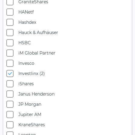
GraniteShares
Multi-Asset
HANetf
Nahrungsmittel- und Getränkeindustrie
Hashdex
Ölaktien
Hauck & Aufhäuser
Photonik
HSBC
Private Equity
iM Global Partner
Quantencomputing
Invesco
Reise & Freizeit
Investlinx (2)
Robotik
iShares
Rüstungsindustrie
Janus Henderson
Seltene Erden
JP Morgan
Silberminen
Jupiter AM
Smart City
KraneShares
Solarenergie