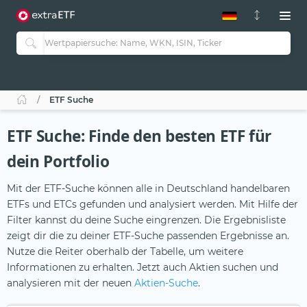
ETF-Guide 2.0
ETF-Explorer
Guide Aktive ETFs
Studien
Aktive ETFs
ETF Suche
ETF-Sparpläne
Portfolio-ETFs
ETF Suche: Finde den besten ETF für
dein Portfolio
Mit der ETF-Suche können alle in Deutschland handelbaren
ETFs und ETCs gefunden und analysiert werden. Mit Hilfe der
Filter kannst du deine Suche eingrenzen. Die Ergebnisliste
zeigt dir die zu deiner ETF-Suche passenden Ergebnisse an.
Nutze die Reiter oberhalb der Tabelle, um weitere
Informationen zu erhalten. Jetzt auch Aktien suchen und
analysieren mit der neuen
Aktien-Suche
.