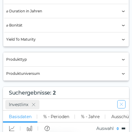
⌀ Duration in Jahren
⌀ Bonität
AAA
Yield To Maturity
AA
A
Produkttyp
BBB
Nur Active ETFs (2)
Produktuniversum
BB
ETC
B
Alle
ETF (2)
2
Suchergebnisse
:
Unter B
Long-Only (1x)
Stock Tracker
Investlinx
Nicht klassifiziert (2)
Long Leveraged
Basisdaten
% - Perioden
% - Jahre
Ausschüt
Short
Auswahl
0
Short Leveraged