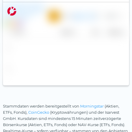
Janus Henderson Haitong
Asia ex-Japan High Yield Corp
USD Bond ESG UCITS ETF
0,65 %
17
5,55 €
0
(Dist) EUR-Hedged
EUR
P
€
Name
Anbieter
TER
Währung
Stammdaten werden bereitgestellt von
Morningstar
(Aktien,
ETFs, Fonds),
CoinGecko
(Kryptowährungen) und der Isarvest
GmbH. Kursdaten sind mindestens 15 Minuten zeitverzögerte
Börsenkurse (Aktien, ETFs, Fonds) oder NAV-Kurse (ETFs, Fonds).
Realtime-Kurse – sofern verfügbar – stammen von den Anbietern