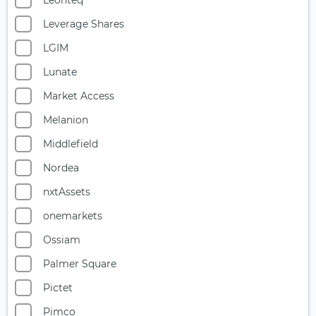
Leonteq
Starke Marken
Leverage Shares
Telekommunikation
LGIM
Uran
Lunate
Versicherer
Market Access
Versorger
Melanion
Wasser
Middlefield
Wasserstoff
Nordea
Windenergie
nxtAssets
onemarkets
Ossiam
Palmer Square
Pictet
Pimco