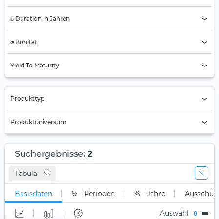
⌀ Duration in Jahren
⌀ Bonität
AAA
Yield To Maturity
AA
A
Produkttyp
BBB
Nur Active ETFs (0)
Produktuniversum
BB
ETC
B
Alle
ETF (2)
2
Suchergebnisse
:
Unter B
Long-Only (1x)
Stock Tracker
Tabula
Nicht klassifiziert (2)
Long Leveraged
Basisdaten
% - Perioden
% - Jahre
Ausschüt
Short
Auswahl
0
Short Leveraged