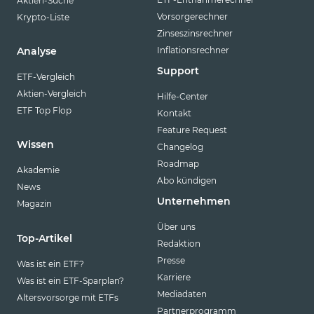
Aktien-Suche
Vorsorgerechner
Krypto-Liste
Zinseszinsrechner
Inflationsrechner
Analyse
Support
ETF-Vergleich
Aktien-Vergleich
Hilfe-Center
ETF Top Flop
Kontakt
Feature Request
Wissen
Changelog
Roadmap
Akademie
Abo kündigen
News
Unternehmen
Magazin
Über uns
Top-Artikel
Redaktion
Presse
Was ist ein ETF?
Karriere
Was ist ein ETF-Sparplan?
Mediadaten
Altersvorsorge mit ETFs
Partnerprogramm