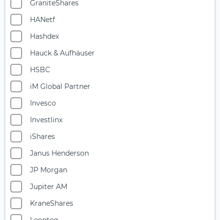
GraniteShares
Multi-Asset
HANetf
Nahrungsmittel- und Getränkeindustrie
Hashdex
Ölaktien
Hauck & Aufhäuser
Photonik
HSBC
Private Equity
iM Global Partner
Quantencomputing
Invesco
Reise & Freizeit
Investlinx
Robotik
iShares
Rüstungsindustrie
Janus Henderson
Seltene Erden
JP Morgan
Silberminen
Jupiter AM
Smart City
KraneShares
Solarenergie