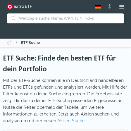
ETF-Guide 2.0
ETF-Explorer
Guide Aktive ETFs
Studien
Aktive ETFs
ETF Suche
ETF-Sparpläne
Portfolio-ETFs
ETF Suche: Finde den besten ETF für
dein Portfolio
Mit der ETF-Suche können alle in Deutschland handelbaren
ETFs und ETCs gefunden und analysiert werden. Mit Hilfe der
Filter kannst du deine Suche eingrenzen. Die Ergebnisliste
zeigt dir die zu deiner ETF-Suche passenden Ergebnisse an.
Nutze die Reiter oberhalb der Tabelle, um weitere
Informationen zu erhalten. Jetzt auch Aktien suchen und
analysieren mit der neuen
Aktien-Suche
.