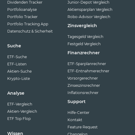
Dividenden Tracker
Junior-Depot Vergleich
Portfolioanalyse
Aktiensparplan Vergleich
Portfolio Tracker
Robo-Advisor Vergleich
Portfolio Tracking App
Zinsvergleich
Datenschutz & Sicherheit
Tagesgeld Vergleich
Festgeld Vergleich
Suche
Finanzrechner
ETF-Suche
ETF-Sparplanrechner
ETF-Listen
ETF-Entnahmerechner
Aktien-Suche
Vorsorgerechner
Krypto-Liste
Zinseszinsrechner
Inflationsrechner
Analyse
Support
ETF-Vergleich
Aktien-Vergleich
Hilfe-Center
ETF Top Flop
Kontakt
Feature Request
Wissen
Changelog