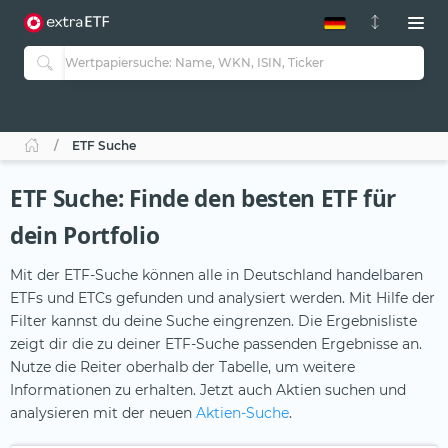
ETF-Guide 2.0
ETF-Explorer
Guide Aktive ETFs
Studien
Aktive ETFs
ETF Suche
ETF-Sparpläne
Portfolio-ETFs
ETF Suche: Finde den besten ETF für
dein Portfolio
Mit der ETF-Suche können alle in Deutschland handelbaren
ETFs und ETCs gefunden und analysiert werden. Mit Hilfe der
Filter kannst du deine Suche eingrenzen. Die Ergebnisliste
zeigt dir die zu deiner ETF-Suche passenden Ergebnisse an.
Nutze die Reiter oberhalb der Tabelle, um weitere
Informationen zu erhalten. Jetzt auch Aktien suchen und
analysieren mit der neuen
Aktien-Suche
.