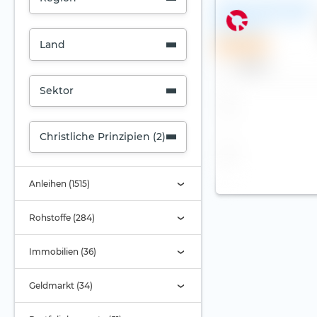
Franklin MSCI Worl
Catholic Principles
UCITS ETF
Land
Sparplan
Name
Sektor
Christliche Prinzipien (2)
Anleihen (1515)
Rohstoffe (284)
Immobilien (36)
Geldmarkt (34)