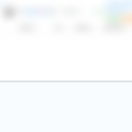
d
Invesco MSC
Catholic Pri
0,27 %
166
34,76 €
+0,01 %
UCITS ETF
USD
P
ESG
Sp
Anbieter
TER
Währung
Aus­schüttung