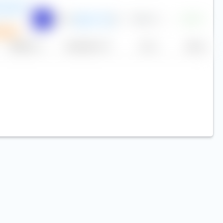
I Europe
nciples
0,30 %
45
70,56 €
+0,01 %
EUR
P
arplan
Replikation
Volumen (Mio. €)
Kurs
Heute