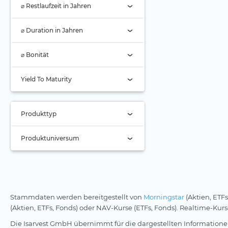
Franklin Templeton (1)
⌀ Restlaufzeit in Jahren
SDAX ETFs
Master Limited
Partnerships (MLP)
Global X
Stoxx Europe 600 ETFs
⌀ Duration in Jahren
Medizintechnik
Goldman Sachs
Stoxx Global Dividend
100
Metaverse
⌀ Bonität
GraniteShares
TecDAX ETFs
Millennials
AAA
HANetf
Yield To Maturity
Multi-Asset
AA
Hashdex
Nahrungsmittel- und
A
Getränkeindustrie
Hauck & Aufhäuser
Produkttyp
Ölaktien
BBB
HSBC
Nur Active ETFs (0)
Produktuniversum
Photonik
BB
iM Global Partner
ETC
Private Equity
B
Invesco (1)
Alle
ETF (2)
Quantencomputing
Unter B
Investlinx
Long-Only (1x)
Stock Tracker
Reise & Freizeit
Nicht klassifiziert (2)
iShares
Stammdaten werden bereitgestellt von
Morningstar
(Aktien, ETFs
Long Leveraged
(Aktien, ETFs, Fonds) oder NAV-Kurse (ETFs, Fonds). Realtime-Ku
Robotik
Janus Henderson
Short
Die Isarvest GmbH übernimmt für die dargestellten Informationen
Rüstungsindustrie