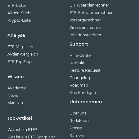
ETF-Sparplanrechner
ETF-Listen
ETF-Entnahmerechner
Aktien-Suche
Vorsorgerechner
Krypto-Liste
Zinseszinsrechner
Inflationsrechner
Analyse
Support
ETF-Vergleich
Aktien-Vergleich
Hilfe-Center
ETF Top Flop
Kontakt
Feature Request
Wissen
Changelog
Roadmap
Akademie
Abo kündigen
News
Unternehmen
Magazin
Über uns
Top-Artikel
Redaktion
Presse
Was ist ein ETF?
Karriere
Was ist ein ETF-Sparplan?