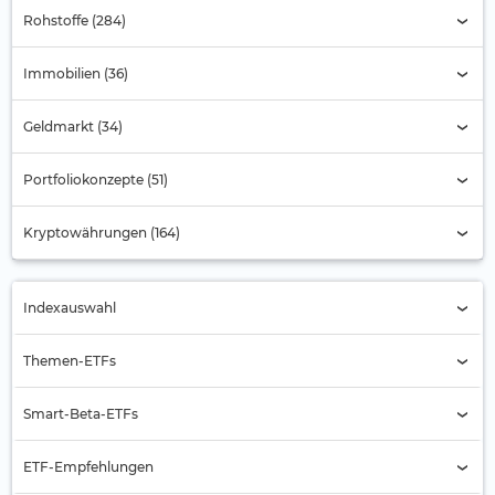
Rohstoffe (284)
Immobilien (36)
Geldmarkt (34)
Portfoliokonzepte (51)
Kryptowährungen (164)
Indexauswahl
Indexauswahl
Themen-ETFs
Alternde Gesellschaft
Smart-Beta-ETFs
Automobilbranche
Buyback
ETF-Empfehlungen
Banken
Equal Weight