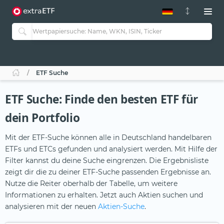
ETF-Guide 2.0
ETF-Explorer
Guide Aktive ETFs
Studien
Aktive ETFs
ETF Suche
ETF-Sparpläne
Portfolio-ETFs
ETF Suche: Finde den besten ETF für
dein Portfolio
Mit der ETF-Suche können alle in Deutschland handelbaren
ETFs und ETCs gefunden und analysiert werden. Mit Hilfe der
Filter kannst du deine Suche eingrenzen. Die Ergebnisliste
zeigt dir die zu deiner ETF-Suche passenden Ergebnisse an.
Nutze die Reiter oberhalb der Tabelle, um weitere
Informationen zu erhalten. Jetzt auch Aktien suchen und
analysieren mit der neuen
Aktien-Suche
.