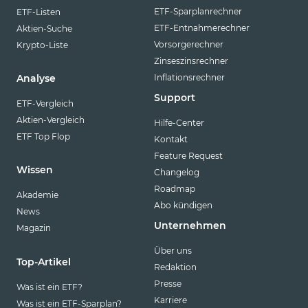
ETF-Sparplanrechner
ETF-Listen
ETF-Entnahmerechner
Aktien-Suche
Vorsorgerechner
Krypto-Liste
Zinseszinsrechner
Inflationsrechner
Analyse
Support
ETF-Vergleich
Aktien-Vergleich
Hilfe-Center
ETF Top Flop
Kontakt
Feature Request
Wissen
Changelog
Roadmap
Akademie
Abo kündigen
News
Unternehmen
Magazin
Über uns
Top-Artikel
Redaktion
Presse
Was ist ein ETF?
Karriere
Was ist ein ETF-Sparplan?