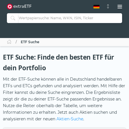
ETF-Guide 2.0
ETF-Explorer
Guide Aktive ETFs
Studien
Aktive ETFs
ETF Suche
ETF-Sparpläne
Portfolio-ETFs
ETF Suche: Finde den besten ETF für
dein Portfolio
Mit der ETF-Suche können alle in Deutschland handelbaren
ETFs und ETCs gefunden und analysiert werden. Mit Hilfe der
Filter kannst du deine Suche eingrenzen. Die Ergebnisliste
zeigt dir die zu deiner ETF-Suche passenden Ergebnisse an.
Nutze die Reiter oberhalb der Tabelle, um weitere
Informationen zu erhalten. Jetzt auch Aktien suchen und
analysieren mit der neuen
Aktien-Suche
.