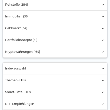
Rohstoffe (284)
Immobilien (36)
Geldmarkt (34)
Portfoliokonzepte (51)
Kryptowährungen (164)
Indexauswahl
Indexauswahl
Themen-ETFs
Alternde Gesellschaft
Smart-Beta-ETFs
Automobilbranche
Buyback
ETF-Empfehlungen
Banken
Equal Weight