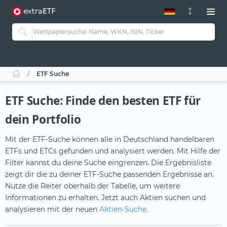
ETF-Guide 2.0
ETF-Explorer
Guide Aktive ETFs
Studien
Aktive ETFs
ETF Suche
ETF-Sparpläne
Portfolio-ETFs
ETF Suche: Finde den besten ETF für
dein Portfolio
Mit der ETF-Suche können alle in Deutschland handelbaren
ETFs und ETCs gefunden und analysiert werden. Mit Hilfe der
Filter kannst du deine Suche eingrenzen. Die Ergebnisliste
zeigt dir die zu deiner ETF-Suche passenden Ergebnisse an.
Nutze die Reiter oberhalb der Tabelle, um weitere
Informationen zu erhalten. Jetzt auch Aktien suchen und
analysieren mit der neuen
Aktien-Suche
.