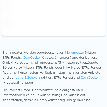
Middlefield
Wasser
Nordea
Wasserstoff
nxtAssets
Windenergie
onemarkets
Ossiam
Palmer Square
Stammdaten werden bereitgestellt von
Morningstar
(Aktien,
Pictet
ETFs, Fonds),
CoinGecko
(Kryptowährungen) und der Isarvest
Pimco
GmbH. Kursdaten sind mindestens 15 Minuten zeitverzögerte
Börsenkurse (Aktien, ETFs, Fonds) oder NAV-Kurse (ETFs, Fonds).
Robeco
Realtime-Kurse – sofern verfügbar – stammen von den Anbietern
Schroders
und der
Lang & Schwarz
(Aktien, ETFs, Fonds) und
CoinGecko
(Kryptowährungen).
SEBA Bank
Die Isarvest GmbH übernimmt für die dargestellten
SocGen
Informationen keine Gewährleistung und kann nicht
sicherstellen, dass die Daten vollständig und genau sind.
State Street SPDR (2)