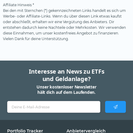
Steelcoin
Affiliate Hinweis *
Bei den mit Sternchen (*) gekennzeichneten Links handelt es sich um
Swisscanto
Werbe- oder Affiliate-Links. Wenn du über diesen Link etwas kaufst
oder abschließt, erhalten wir eine Vergütung des Anbieters. Dir
Tabula
entstehen dadurch keine Nachteile oder Mehrkosten. Wir verwenden
diese Einnahmen, um unser kostenfreies Angebot zu finanzieren.
Tobam
Vielen Dank für deine Unterstützung.
UBS
Valour
VanEck
Interesse an News zu ETFs
Vanguard
und Geldanlage?
Virtune
Unser kostenloser Newsletter
hält dich auf dem Laufenden.
WisdomTree
XACT
Xtrackers
YourIndex
Portfolio Tracker
Anbietervergleich