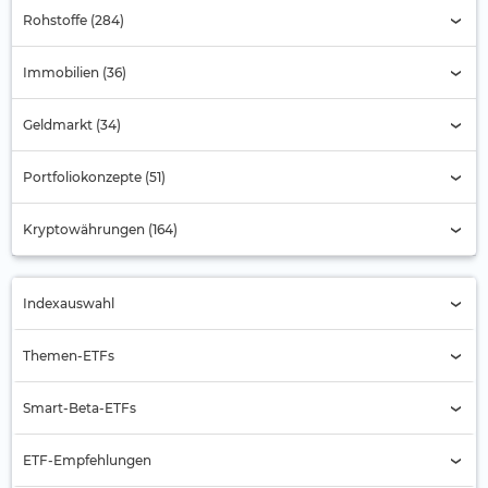
Rohstoffe (284)
Immobilien (36)
Geldmarkt (34)
Portfoliokonzepte (51)
Kryptowährungen (164)
Indexauswahl
Indexauswahl
Themen-ETFs
Alternde Gesellschaft
Smart-Beta-ETFs
Automobilbranche
Buyback
ETF-Empfehlungen
Banken
Equal Weight