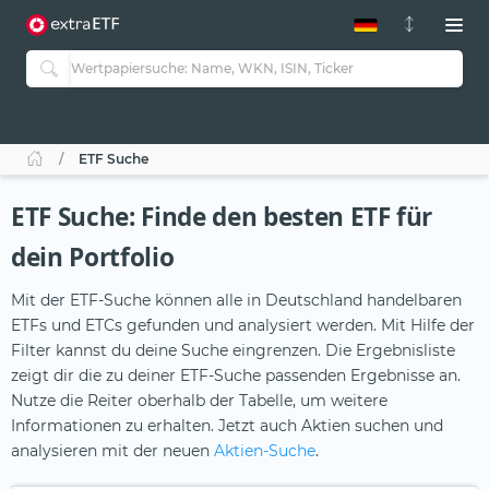
ETF-Guide 2.0
ETF-Explorer
Guide Aktive ETFs
Studien
Aktive ETFs
ETF Suche
ETF-Sparpläne
Portfolio-ETFs
ETF Suche: Finde den besten ETF für
dein Portfolio
Mit der ETF-Suche können alle in Deutschland handelbaren
ETFs und ETCs gefunden und analysiert werden. Mit Hilfe der
Filter kannst du deine Suche eingrenzen. Die Ergebnisliste
zeigt dir die zu deiner ETF-Suche passenden Ergebnisse an.
Nutze die Reiter oberhalb der Tabelle, um weitere
Informationen zu erhalten. Jetzt auch Aktien suchen und
analysieren mit der neuen
Aktien-Suche
.