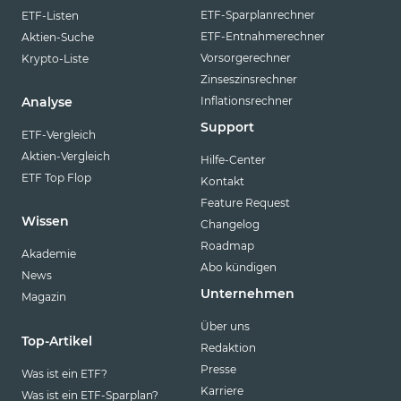
ETF-Sparplanrechner
ETF-Listen
ETF-Entnahmerechner
Aktien-Suche
Vorsorgerechner
Krypto-Liste
Zinseszinsrechner
Inflationsrechner
Analyse
Support
ETF-Vergleich
Aktien-Vergleich
Hilfe-Center
ETF Top Flop
Kontakt
Feature Request
Wissen
Changelog
Roadmap
Akademie
Abo kündigen
News
Unternehmen
Magazin
Über uns
Top-Artikel
Redaktion
Presse
Was ist ein ETF?
Karriere
Was ist ein ETF-Sparplan?