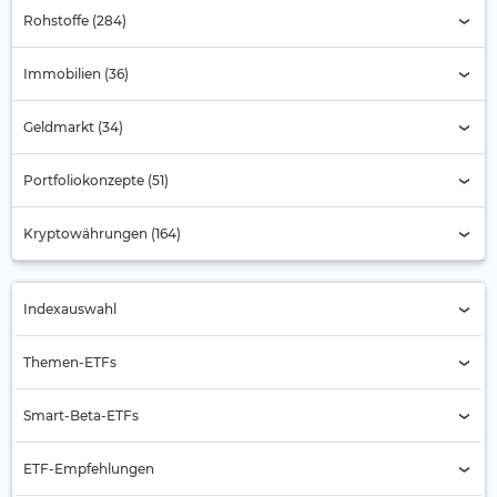
Rohstoffe (284)
Immobilien (36)
Geldmarkt (34)
Portfoliokonzepte (51)
Kryptowährungen (164)
Indexauswahl
Indexauswahl
Themen-ETFs
Alternde Gesellschaft
Smart-Beta-ETFs
Automobilbranche
Buyback
ETF-Empfehlungen
Banken
Equal Weight