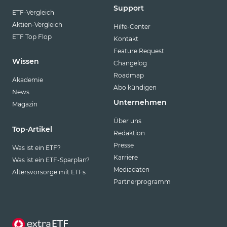
Support
ETF-Vergleich
Aktien-Vergleich
Hilfe-Center
ETF Top Flop
Kontakt
Feature Request
Wissen
Changelog
Roadmap
Akademie
Abo kündigen
News
Unternehmen
Magazin
Über uns
Top-Artikel
Redaktion
Presse
Was ist ein ETF?
Karriere
Was ist ein ETF-Sparplan?
Mediadaten
Altersvorsorge mit ETFs
Partnerprogramm