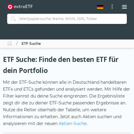
ETF-Guide 2.0
ETF-Explorer
Guide Aktive ETFs
Studien
Aktive ETFs
ETF Suche
ETF-Sparpläne
Portfolio-ETFs
ETF Suche: Finde den besten ETF für
dein Portfolio
Mit der ETF-Suche können alle in Deutschland handelbaren
ETFs und ETCs gefunden und analysiert werden. Mit Hilfe der
Filter kannst du deine Suche eingrenzen. Die Ergebnisliste
zeigt dir die zu deiner ETF-Suche passenden Ergebnisse an.
Nutze die Reiter oberhalb der Tabelle, um weitere
Informationen zu erhalten. Jetzt auch Aktien suchen und
analysieren mit der neuen
Aktien-Suche
.