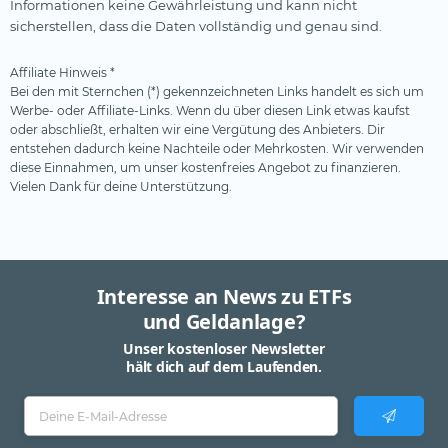
Informationen keine Gewährleistung und kann nicht
Steelcoin
sicherstellen, dass die Daten vollständig und genau sind.
Swisscanto
Affiliate Hinweis *
Tabula
Bei den mit Sternchen (*) gekennzeichneten Links handelt es sich um
Werbe- oder Affiliate-Links. Wenn du über diesen Link etwas kaufst
Tobam
oder abschließt, erhalten wir eine Vergütung des Anbieters. Dir
UBS
entstehen dadurch keine Nachteile oder Mehrkosten. Wir verwenden
diese Einnahmen, um unser kostenfreies Angebot zu finanzieren.
Valour
Vielen Dank für deine Unterstützung.
VanEck
Vanguard
Virtune
Interesse an News zu ETFs
WisdomTree
und Geldanlage?
Unser kostenloser Newsletter
XACT
hält dich auf dem Laufenden.
Xtrackers (1)
YourIndex