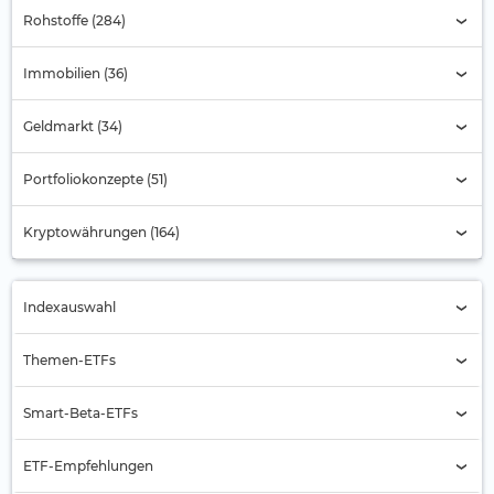
Rohstoffe (284)
Immobilien (36)
Geldmarkt (34)
Portfoliokonzepte (51)
Kryptowährungen (164)
Indexauswahl
Indexauswahl
Themen-ETFs
Alternde Gesellschaft
Smart-Beta-ETFs
Automobilbranche
Buyback
ETF-Empfehlungen
Banken
Equal Weight