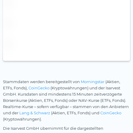
Middlefield
Wasser
Nordea
Wasserstoff
nxtAssets
Windenergie
onemarkets
Ossiam
Palmer Square
Pictet
Pimco
Stammdaten werden bereitgestellt von
Morningstar
(Aktien,
Robeco
ETFs, Fonds),
CoinGecko
(Kryptowährungen) und der Isarvest
GmbH. Kursdaten sind mindestens 15 Minuten zeitverzögerte
Schroders
Börsenkurse (Aktien, ETFs, Fonds) oder NAV-Kurse (ETFs, Fonds).
SEBA Bank
Realtime-Kurse – sofern verfügbar – stammen von den Anbietern
und der
Lang & Schwarz
(Aktien, ETFs, Fonds) und
CoinGecko
SocGen
(Kryptowährungen).
State Street SPDR
Die Isarvest GmbH übernimmt für die dargestellten