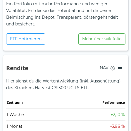
Ein Portfolio mit mehr Performance und weniger
Volatilität. Entdecke das Potential und hol dir deine
Beimischung ins Depot. Transparent, börsengehandelt
und besichert.
ETF optimieren
Mehr über wikifolio
Rendite
NAV
Hier siehst du die Wertentwicklung (inkl. Ausschüttung)
des Xtrackers Harvest CSI300 UCITS ETF.
Zeit­raum
Perfor­mance
1 Woche
+2,10 %
1 Monat
-3,96 %