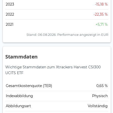
2023
-15,18 %
2022
-22,35 %
2021
+5,71 %
Stand: 06.08.2026.
Performance angezeigt in EUR
Stammdaten
Wichtige Stammdaten zum Xtrackers Harvest CSI300
UCITS ETF
Gesamt­kosten­quote (TER)
0,65 %
Index­abbildung
Physisch
Abbildungs­art
Vollständig