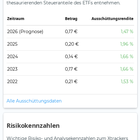
thesaurierenden Steueranteile des ETFs entnehmen.
Zeitraum
Betrag
Ausschüttungsrendite
2026
(Prognose)
0,17 €
1,47 %
2025
0,20 €
1,96 %
2024
0,14 €
1,66 %
2023
0,17 €
1,66 %
2022
0,21 €
1,53 %
Alle Ausschüttungsdaten
Risikokennzahlen
Wichtige Risiko- und Analysekennzahlen zum Xtrackers