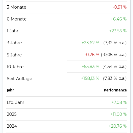
3 Monate
-0,91 %
6 Monate
+6,46 %
1 Jahr
+23,55 %
3 Jahre
+23,62 %
(7,32 % p.a.)
-0,26 %
(-0,05 % p.a.)
5 Jahre
+55,83 %
(4,54 % p.a.)
10 Jahre
+158,13 %
(7,83 % p.a.)
Seit Auflage
Jahr
Perfor­mance
Lfd. Jahr
+7,08 %
2025
+11,00 %
2024
+20,76 %