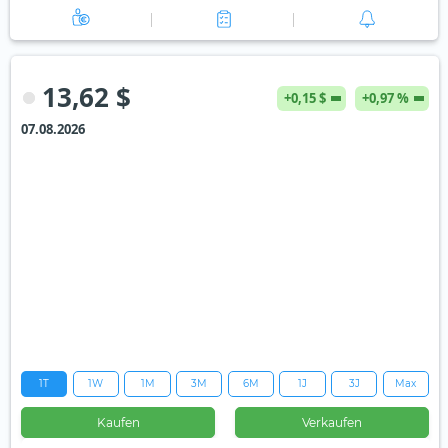
13,62 $
+0,15 $
+0,97 %
07.08.2026
1T
1W
1M
3M
6M
1J
3J
Max
Kaufen
Verkaufen