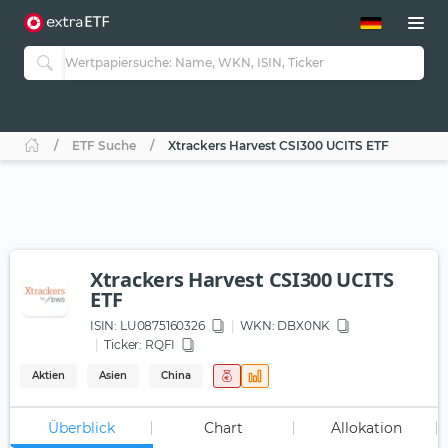
ETF-Guide 2.0
ETF-Explorer
Guide Aktive ETFs
Studien
Aktive ETFs
ETF Suche
Xtrackers Harvest CSI300 UCITS ETF
ETF-Sparpläne
Portfolio-ETFs
Xtrackers Harvest CSI300 UCITS
ETF
ISIN:
LU0875160326
WKN
: DBX0NK
Ticker:
RQFI
Aktien
Asien
China
Überblick
Chart
Allokation