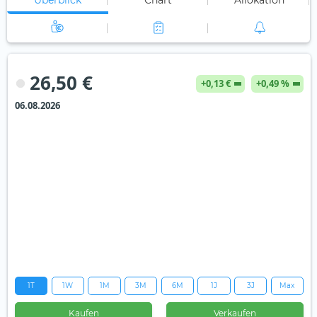
Überblick
Chart
Allokation
26,50 €
+0,13 €
+0,49 %
06.08.2026
1T
1W
1M
3M
6M
1J
3J
Max
Kaufen
Verkaufen