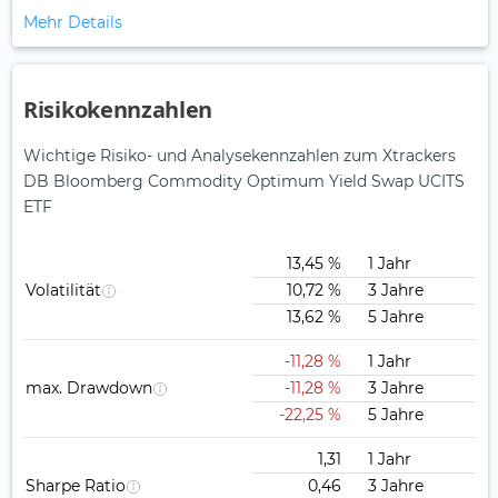
Mehr Details
Risikokennzahlen
Wichtige Risiko- und Analysekennzahlen zum Xtrackers
DB Bloomberg Commodity Optimum Yield Swap UCITS
ETF
13,45 %
1 Jahr
Volatilität
10,72 %
3 Jahre
13,62 %
5 Jahre
-11,28 %
1 Jahr
max. Drawdown
-11,28 %
3 Jahre
-22,25 %
5 Jahre
1,31
1 Jahr
Sharpe Ratio
0,46
3 Jahre