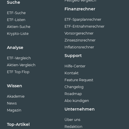
Festgeld Vergleich
Suche
Finanzrechner
ETF-Suche
ETF-Sparplanrechner
ETF-Listen
ETF-Entnahmerechner
Aktien-Suche
Vorsorgerechner
Krypto-Liste
Zinseszinsrechner
Inflationsrechner
Analyse
Support
ETF-Vergleich
Aktien-Vergleich
Hilfe-Center
ETF Top Flop
Kontakt
Feature Request
Wissen
Changelog
Roadmap
Akademie
Abo kündigen
News
Unternehmen
Magazin
Über uns
Top-Artikel
Redaktion