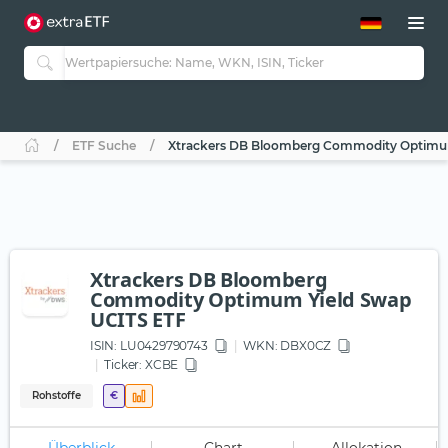
ETF-Guide 2.0
ETF-Explorer
Guide Aktive ETFs
Studien
Aktive ETFs
ETF Suche
Xtrackers DB Bloomberg Commodity Optimum
ETF-Sparpläne
Portfolio-ETFs
Xtrackers DB Bloomberg
Commodity Optimum Yield Swap
UCITS ETF
ISIN:
LU0429790743
WKN
: DBX0CZ
Ticker:
XCBE
Rohstoffe
€