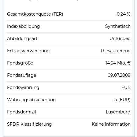
Gesamt­kosten­quote (TER)
0,24 %
Index­abbildung
Synthetisch
Abbildungs­art
Unfunded
Ertrags­verwendung
Thesaurierend
Fonds­größe
14,54 Mio. €
Fonds­auflage
09.07.2009
Fonds­währung
EUR
Währungsabsicherung
Ja (EUR)
Fondsdomizil
Luxemburg
SFDR Klassifizierung
Keine Information