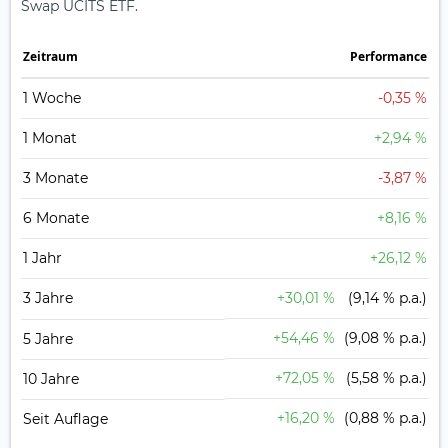
Swap UCITS ETF.
Zeit­raum
Perfor­mance
1 Woche
-0,35 %
1 Monat
+2,94 %
3 Monate
-3,87 %
6 Monate
+8,16 %
1 Jahr
+26,12 %
3 Jahre
+30,01 %
(9,14 % p.a.)
+54,46 %
(9,08 % p.a.)
5 Jahre
+72,05 %
(5,58 % p.a.)
10 Jahre
+16,20 %
(0,88 % p.a.)
Seit Auflage