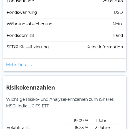
Fonds­auflage
25.05.2018
Fonds­währung
USD
Währungsabsicherung
Nein
Fondsdomizil
Irland
SFDR Klassifizierung
Keine Information
Mehr Details
Risikokennzahlen
Wichtige Risiko- und Analysekennzahlen zum iShares
MSCI India UCITS ETF
19,09 %
1 Jahr
Volatilität
15,23 %
3 Jahre