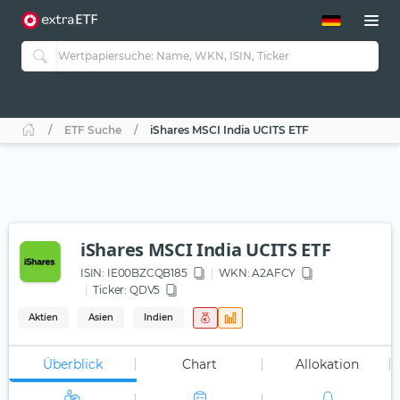
ETF-Guide 2.0
ETF-Explorer
Guide Aktive ETFs
Studien
Aktive ETFs
ETF Suche
iShares MSCI India UCITS ETF
ETF-Sparpläne
Portfolio-ETFs
iShares MSCI India UCITS ETF
ISIN:
IE00BZCQB185
WKN
: A2AFCY
Ticker:
QDV5
Aktien
Asien
Indien
Überblick
Chart
Allokation