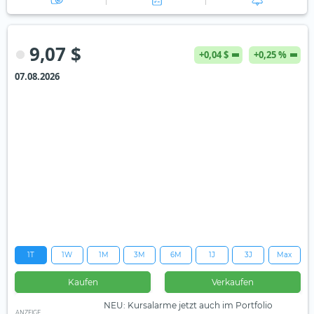
9,07 $
+0,04 $
+0,25 %
07.08.2026
1T
1W
1M
3M
6M
1J
3J
Max
Kaufen
Verkaufen
NEU: Kursalarme jetzt auch im Portfolio
ANZEIGE