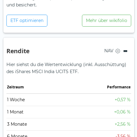
und besichert.
ETF optimieren
Mehr über wikifolio
Rendite
NAV
Hier siehst du die Wertentwicklung (inkl. Ausschüttung)
des iShares MSCI India UCITS ETF.
Zeit­raum
Perfor­mance
1 Woche
+0,57 %
1 Monat
+0,06 %
3 Monate
+2,56 %
6 Monate
-3,56 %