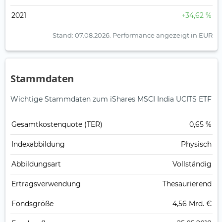
2021
+34,62 %
Stand: 07.08.2026.
Performance angezeigt in EUR
Stammdaten
Wichtige Stammdaten zum iShares MSCI India UCITS ETF
Gesamt­kosten­quote (TER)
0,65 %
Index­abbildung
Physisch
Abbildungs­art
Vollständig
Ertrags­verwendung
Thesaurierend
Fonds­größe
4,56 Mrd. €