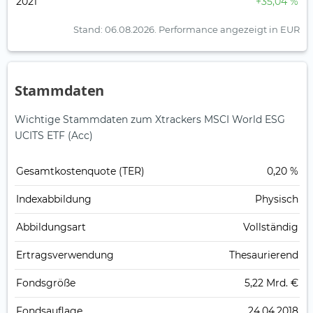
2021
+35,04 %
Stand: 06.08.2026.
Performance angezeigt in EUR
Stammdaten
Wichtige Stammdaten zum Xtrackers MSCI World ESG
UCITS ETF (Acc)
Gesamt­kosten­quote (TER)
0,20 %
Index­abbildung
Physisch
Abbildungs­art
Vollständig
Ertrags­verwendung
Thesaurierend
Fonds­größe
5,22 Mrd. €
Fonds­auflage
24.04.2018