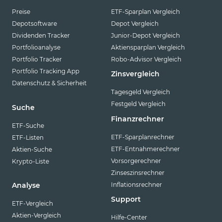
Preise
ETF-Sparplan Vergleich
Depotsoftware
Depot Vergleich
Dividenden Tracker
Junior-Depot Vergleich
Portfolioanalyse
Aktiensparplan Vergleich
Portfolio Tracker
Robo-Advisor Vergleich
Portfolio Tracking App
Zinsvergleich
Datenschutz & Sicherheit
Tagesgeld Vergleich
Festgeld Vergleich
Suche
Finanzrechner
ETF-Suche
ETF-Sparplanrechner
ETF-Listen
ETF-Entnahmerechner
Aktien-Suche
Vorsorgerechner
Krypto-Liste
Zinseszinsrechner
Inflationsrechner
Analyse
Support
ETF-Vergleich
Aktien-Vergleich
Hilfe-Center