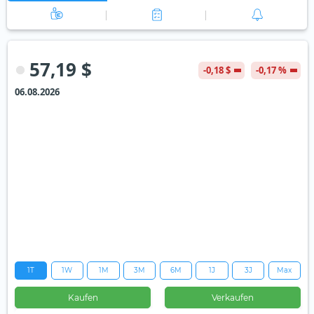
57,19 $
-0,18 $
-0,17 %
06.08.2026
1T
1W
1M
3M
6M
1J
3J
Max
Kaufen
Verkaufen