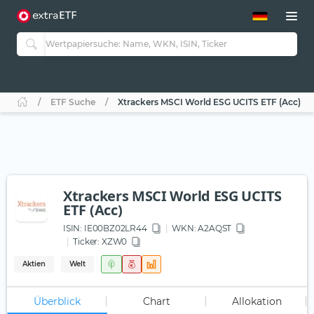
ETF-Guide 2.0
ETF-Explorer
Guide Aktive ETFs
Studien
Aktive ETFs
ETF Suche
Xtrackers MSCI World ESG UCITS ETF (Acc)
ETF-Sparpläne
Portfolio-ETFs
Xtrackers MSCI World ESG UCITS
ETF (Acc)
ISIN:
IE00BZ02LR44
WKN
: A2AQST
Ticker:
XZW0
Aktien
Welt
Überblick
Chart
Allokation