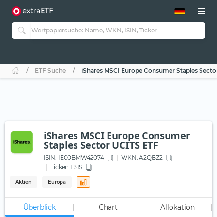
ETF-Guide 2.0
ETF-Explorer
Guide Aktive ETFs
Studien
Aktive ETFs
ETF Suche
iShares MSCI Europe Consumer Staples Secto
ETF-Sparpläne
Portfolio-ETFs
iShares MSCI Europe Consumer
Staples Sector UCITS ETF
ISIN:
IE00BMW42074
WKN
: A2QBZ2
Ticker:
ESIS
Aktien
Europa
Überblick
Chart
Allokation