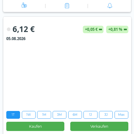
6,12 €
+0,05 €
+0,81 %
05.08.2026
1T
1W
1M
3M
6M
1J
3J
Max
Kaufen
Verkaufen