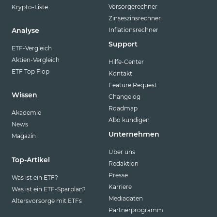
Vorsorgerechner
Krypto-Liste
Zinseszinsrechner
Inflationsrechner
Analyse
Support
ETF-Vergleich
Aktien-Vergleich
Hilfe-Center
ETF Top Flop
Kontakt
Feature Request
Wissen
Changelog
Roadmap
Akademie
Abo kündigen
News
Unternehmen
Magazin
Über uns
Top-Artikel
Redaktion
Presse
Was ist ein ETF?
Karriere
Was ist ein ETF-Sparplan?
Mediadaten
Altersvorsorge mit ETFs
Partnerprogramm