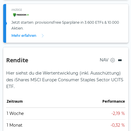
ANZEIGE
Jetzt starten: provisionsfreie Sparpläne in 3.600 ETFs & 10.000
Aktien.
Mehr erfahren
Rendite
NAV
Hier siehst du die Wertentwicklung (inkl. Ausschüttung)
des iShares MSCI Europe Consumer Staples Sector UCITS
ETF.
Zeit­raum
Perfor­mance
1 Woche
-2,19 %
1 Monat
-0,32 %