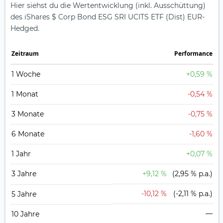
Hier siehst du die Wertentwicklung (inkl. Ausschüttung)
des iShares $ Corp Bond ESG SRI UCITS ETF (Dist) EUR-
Hedged.
Zeit­raum
Perfor­mance
1 Woche
+0,59 %
1 Monat
-0,54 %
3 Monate
-0,75 %
6 Monate
-1,60 %
1 Jahr
+0,07 %
3 Jahre
+9,12 %
(2,95 % p.a.)
-10,12 %
(-2,11 % p.a.)
5 Jahre
—
10 Jahre