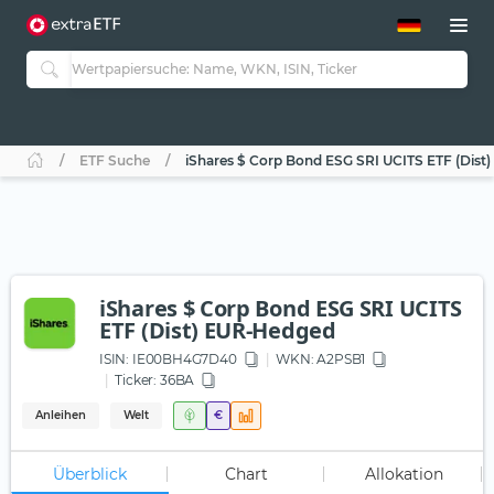
ETF-Guide 2.0
ETF-Explorer
Guide Aktive ETFs
Studien
Aktive ETFs
ETF Suche
iShares $ Corp Bond ESG SRI UCITS ETF (Dis
ETF-Sparpläne
Portfolio-ETFs
iShares $ Corp Bond ESG SRI UCITS
ETF (Dist) EUR-Hedged
ISIN:
IE00BH4G7D40
WKN
: A2PSB1
Ticker:
36BA
Anleihen
Welt
€
Überblick
Chart
Allokation