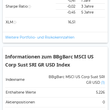
-0,41
1 Jahr
Sharpe Ratio
-0,02
3 Jahre
-0,45
5 Jahre
XLM
16,51
Weitere Portfolio- und Risikokennzahlen
Informationen zum BBgBarc MSCI US
Corp Sust SRI GR USD Index
BBgBarc MSCI US Corp Sust SRI
Indexname
GR USD
(1)
Enthaltene Werte
5.226
Aktienpositionen
0