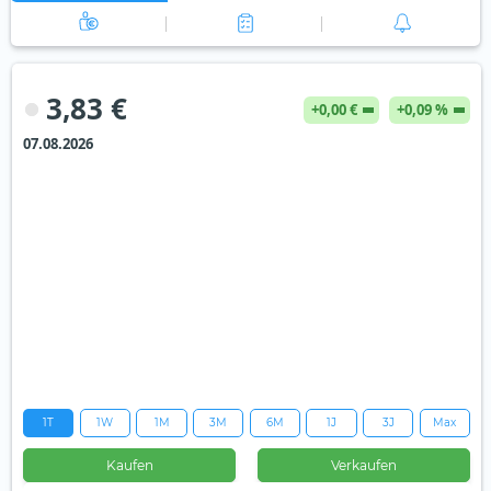
3,83 €
+0,00 €
+0,09 %
07.08.2026
1T
1W
1M
3M
6M
1J
3J
Max
Kaufen
Verkaufen