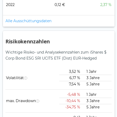
2022
0,12 €
2,37 %
Alle Ausschüttungsdaten
Risikokennzahlen
Wichtige Risiko- und Analysekennzahlen zum iShares $
Corp Bond ESG SRI UCITS ETF (Dist) EUR-Hedged
3,52 %
1 Jahr
Volatilität
6,17 %
3 Jahre
7,54 %
5 Jahre
-5,48 %
1 Jahr
max. Drawdown
-10,44 %
3 Jahre
-34,75 %
5 Jahre