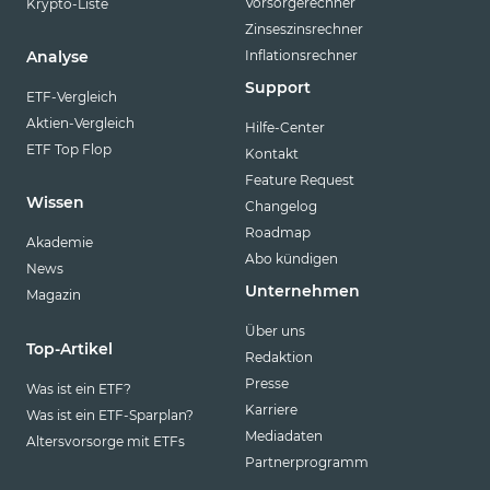
Vorsorgerechner
Krypto-Liste
Zinseszinsrechner
Inflationsrechner
Analyse
Support
ETF-Vergleich
Aktien-Vergleich
Hilfe-Center
ETF Top Flop
Kontakt
Feature Request
Wissen
Changelog
Roadmap
Akademie
Abo kündigen
News
Unternehmen
Magazin
Über uns
Top-Artikel
Redaktion
Presse
Was ist ein ETF?
Karriere
Was ist ein ETF-Sparplan?
Mediadaten
Altersvorsorge mit ETFs
Partnerprogramm