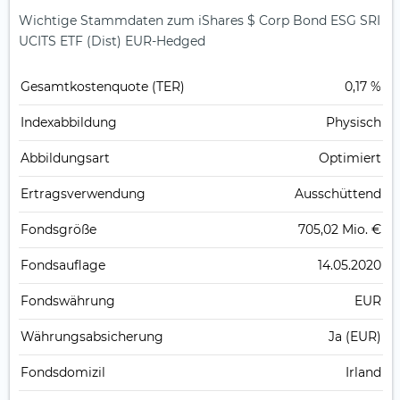
Wichtige Stammdaten zum iShares $ Corp Bond ESG SRI
UCITS ETF (Dist) EUR-Hedged
Gesamt­kosten­quote (TER)
0,17 %
Index­abbildung
Physisch
Abbildungs­art
Optimiert
Ertrags­verwendung
Ausschüttend
Fonds­größe
705,02 Mio. €
Fonds­auflage
14.05.2020
Fonds­währung
EUR
Währungsabsicherung
Ja (EUR)
Fondsdomizil
Irland