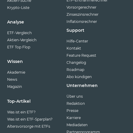
ETF-Entnahmerechner
Aktien-Suche
Vorsorgerechner
Krypto-Liste
Zinseszinsrechner
Inflationsrechner
Analyse
Support
ETF-Vergleich
Aktien-Vergleich
Hilfe-Center
ETF Top Flop
Kontakt
Feature Request
Wissen
Changelog
Roadmap
Akademie
Abo kündigen
News
Unternehmen
Magazin
Über uns
Top-Artikel
Redaktion
Presse
Was ist ein ETF?
Karriere
Was ist ein ETF-Sparplan?
Mediadaten
Altersvorsorge mit ETFs
Partnerprogramm