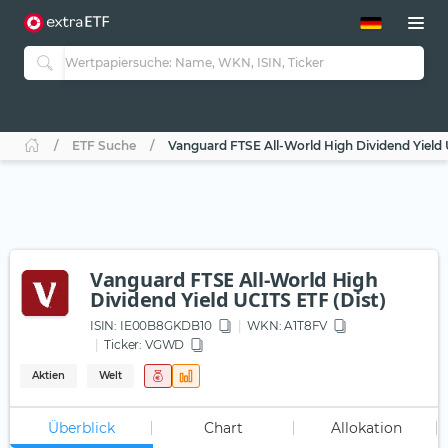
ETF-Guide 2.0
ETF-Explorer
Guide Aktive ETFs
Studien
Aktive ETFs
ETF Suche
Vanguard FTSE All-World High Dividend Yield 
ETF-Sparpläne
Portfolio-ETFs
Vanguard FTSE All-World High
Dividend Yield UCITS ETF (Dist)
ISIN:
IE00B8GKDB10
WKN
: A1T8FV
Ticker:
VGWD
Aktien
Welt
Überblick
Chart
Allokation