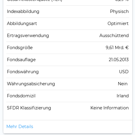
Index­abbildung
Physisch
Abbildungs­art
Optimiert
Ertrags­verwendung
Ausschüttend
Fonds­größe
9,61 Mrd. €
Fonds­auflage
21.05.2013
Fonds­währung
USD
Währungsabsicherung
Nein
Fondsdomizil
Irland
SFDR Klassifizierung
Keine Information
Mehr Details