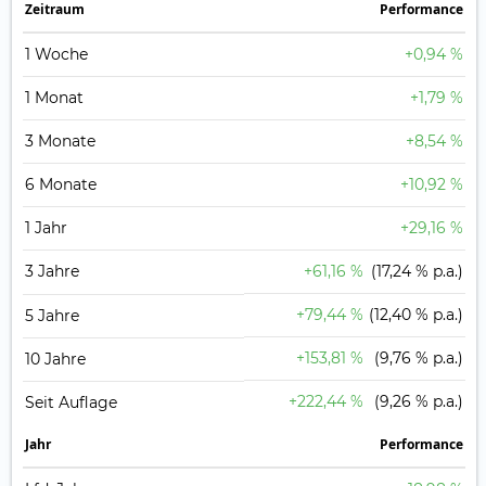
Zeit­raum
Perfor­mance
1 Woche
+0,94 %
1 Monat
+1,79 %
3 Monate
+8,54 %
6 Monate
+10,92 %
1 Jahr
+29,16 %
3 Jahre
+61,16 %
(17,24 % p.a.)
+79,44 %
(12,40 % p.a.)
5 Jahre
+153,81 %
(9,76 % p.a.)
10 Jahre
+222,44 %
(9,26 % p.a.)
Seit Auflage
Jahr
Perfor­mance