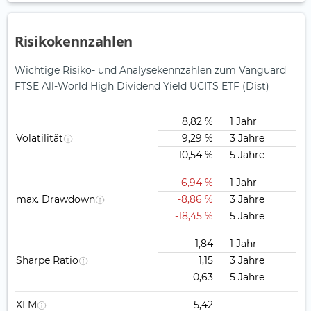
Risikokennzahlen
Wichtige Risiko- und Analysekennzahlen zum Vanguard
FTSE All-World High Dividend Yield UCITS ETF (Dist)
8,82 %
1 Jahr
Volatilität
9,29 %
3 Jahre
10,54 %
5 Jahre
-6,94 %
1 Jahr
max. Drawdown
-8,86 %
3 Jahre
-18,45 %
5 Jahre
1,84
1 Jahr
Sharpe Ratio
1,15
3 Jahre
0,63
5 Jahre
XLM
5,42