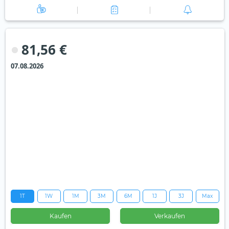
81,56 €
07.08.2026
1T
1W
1M
3M
6M
1J
3J
Max
Kaufen
Verkaufen