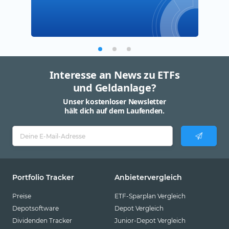
Interesse an News zu ETFs
und Geldanlage?
Unser kostenloser Newsletter
hält dich auf dem Laufenden.
Portfolio Tracker
Anbietervergleich
Preise
ETF-Sparplan Vergleich
Depotsoftware
Depot Vergleich
Dividenden Tracker
Junior-Depot Vergleich