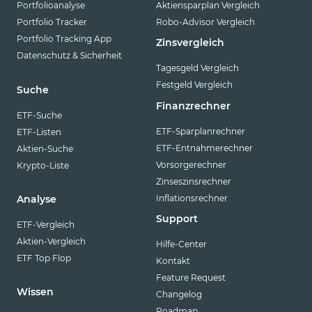
Portfolioanalyse
Aktiensparplan Vergleich
Portfolio Tracker
Robo-Advisor Vergleich
Portfolio Tracking App
Zinsvergleich
Datenschutz & Sicherheit
Tagesgeld Vergleich
Festgeld Vergleich
Suche
Finanzrechner
ETF-Suche
ETF-Sparplanrechner
ETF-Listen
ETF-Entnahmerechner
Aktien-Suche
Vorsorgerechner
Krypto-Liste
Zinseszinsrechner
Inflationsrechner
Analyse
Support
ETF-Vergleich
Aktien-Vergleich
Hilfe-Center
ETF Top Flop
Kontakt
Feature Request
Wissen
Changelog
Roadmap