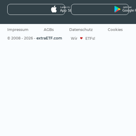
Impressum
AGBs
Datenschutz
Cookies
© 2008 - 2026 -
extraETF.com
Wir
ETFs!