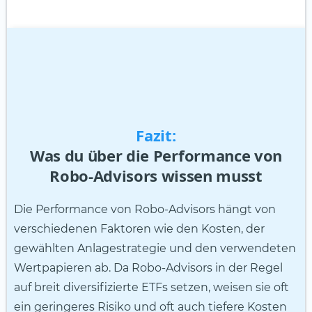
Fazit:
Was du über die Performance von
Robo-Advisors wissen musst
Die Performance von Robo-Advisors hängt von
verschiedenen Faktoren wie den Kosten, der
gewählten Anlagestrategie und den verwendeten
Wertpapieren ab. Da Robo-Advisors in der Regel
auf breit diversifizierte ETFs setzen, weisen sie oft
ein geringeres Risiko und oft auch tiefere Kosten