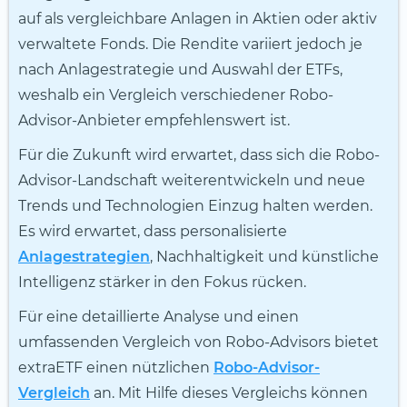
auf als vergleichbare Anlagen in Aktien oder aktiv
verwaltete Fonds. Die Rendite variiert jedoch je
nach Anlagestrategie und Auswahl der ETFs,
weshalb ein Vergleich verschiedener Robo-
Advisor-Anbieter empfehlenswert ist.
Für die Zukunft wird erwartet, dass sich die Robo-
Advisor-Landschaft weiterentwickeln und neue
Trends und Technologien Einzug halten werden.
Es wird erwartet, dass personalisierte
Anlagestrategien
, Nachhaltigkeit und künstliche
Intelligenz stärker in den Fokus rücken.
Für eine detaillierte Analyse und einen
umfassenden Vergleich von Robo-Advisors bietet
extraETF einen nützlichen
Robo-Advisor-
Vergleich
an. Mit Hilfe dieses Vergleichs können