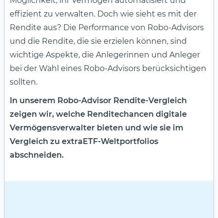
Möglichkeit, ihr Vermögen automatisiert und
effizient zu verwalten. Doch wie sieht es mit der
Rendite aus? Die Performance von Robo-Advisors
und die Rendite, die sie erzielen können, sind
wichtige Aspekte, die Anlegerinnen und Anleger
bei der Wahl eines Robo-Advisors berücksichtigen
sollten.
In unserem Robo-Advisor Rendite-Vergleich
zeigen wir, welche Renditechancen digitale
Vermögensverwalter bieten und wie sie im
Vergleich zu extraETF-Weltportfolios
abschneiden.