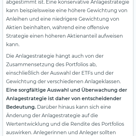
abgestimmt ist. Eine konservative Anlagestrategie
kann beispielsweise eine höhere Gewichtung von
Anleihen und eine niedrigere Gewichtung von
Aktien beinhalten, während eine offensive
Strategie einen höheren Aktienanteil aufweisen
kann.
Die Anlagestrategie hängt auch von der
Zusammensetzung des Portfolios ab,
einschließlich der Auswahl der ETFs und der
Gewichtung der verschiedenen Anlageklassen.
Eine sorgfältige Auswahl und Überwachung der
Anlagestrategie ist daher von entscheidender
Bedeutung.
Darüber hinaus kann sich eine
Änderung der Anlagestrategie auf die
Wertentwicklung und die Rendite des Portfolios
auswirken. Anlegerinnen und Anleger sollten