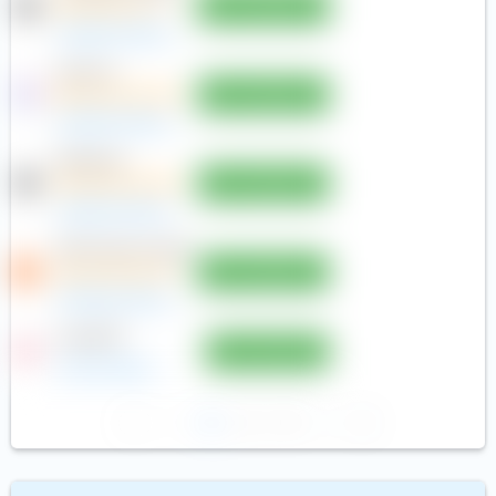
Zum Anbieter
*
Testbericht lesen
Quirion
Zum Anbieter
*
Testbericht lesen
Bevestor
Zum Anbieter
*
Testbericht lesen
ING Smart Invest
Zum Anbieter
*
Testbericht lesen
extraETF
Zum Portfolio
Zum Portfolio
1
2
3