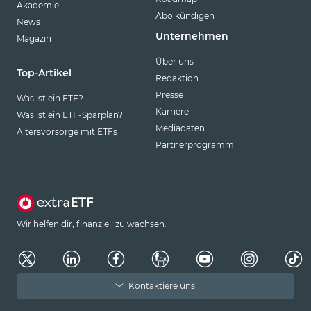
Akademie
Abo kündigen
News
Unternehmen
Magazin
Über uns
Top-Artikel
Redaktion
Presse
Was ist ein ETF?
Karriere
Was ist ein ETF-Sparplan?
Mediadaten
Altersvorsorge mit ETFs
Partnerprogramm
Wir helfen dir, finanziell zu wachsen.
Kontaktiere uns!