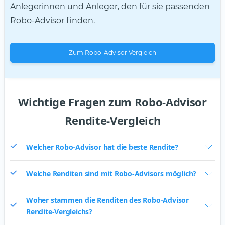
Anlegerinnen und Anleger, den für sie passenden
Robo-Advisor finden.
Zum Robo-Advisor Vergleich
Wichtige Fragen zum Robo-Advisor
Rendite-Vergleich
Welcher Robo-Advisor hat die beste Rendite?
Welche Renditen sind mit Robo-Advisors möglich?
Woher stammen die Renditen des Robo-Advisor
Rendite-Vergleichs?