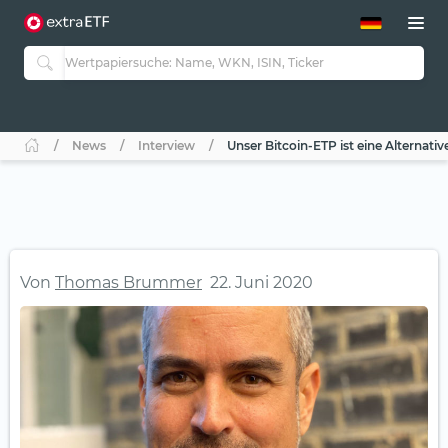
ETF-Guide 2.0
ETF-Explorer
Guide Aktive ETFs
Studien
Aktive ETFs
News
Interview
Unser Bitcoin-ETP ist eine Alternati
ETF-Sparpläne
Portfolio-ETFs
Von
Thomas Brummer
22. Juni 2020