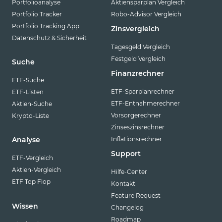
Portfolioanalyse
Aktiensparplan Vergleich
Portfolio Tracker
Robo-Advisor Vergleich
Portfolio Tracking App
Zinsvergleich
Datenschutz & Sicherheit
Tagesgeld Vergleich
Festgeld Vergleich
Suche
Finanzrechner
ETF-Suche
ETF-Sparplanrechner
ETF-Listen
ETF-Entnahmerechner
Aktien-Suche
Vorsorgerechner
Krypto-Liste
Zinseszinsrechner
Inflationsrechner
Analyse
Support
ETF-Vergleich
Aktien-Vergleich
Hilfe-Center
ETF Top Flop
Kontakt
Feature Request
Wissen
Changelog
Roadmap