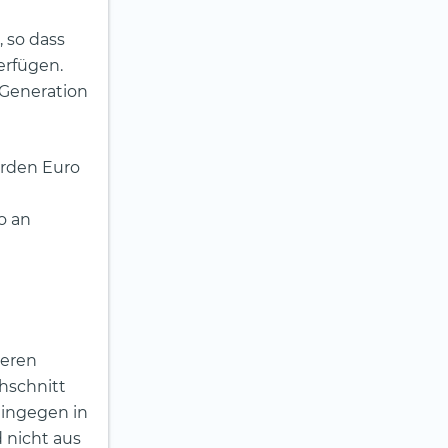
, so dass
erfügen.
 Generation
arden Euro
ro an
deren
hschnitt
hingegen in
 nicht aus