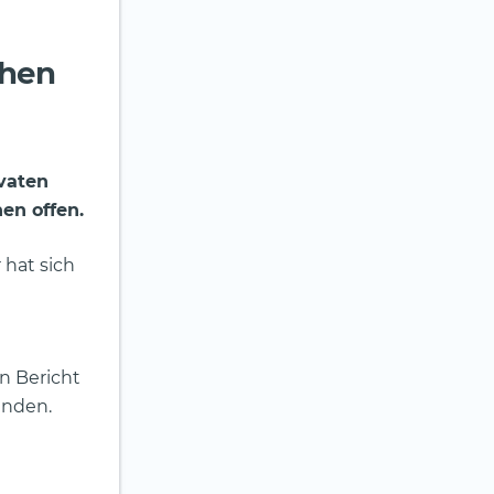
chen
vaten
en offen.
 hat sich
n Bericht
enden.