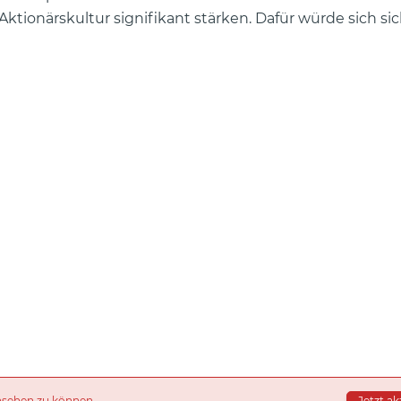
tionärskultur signifikant stärken. Dafür würde sich si
nsehen zu können.
Jetzt ak