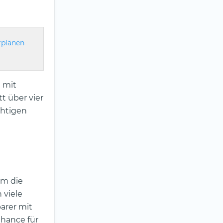
rplänen
 mit
t über vier
chtigen
Um die
 viele
parer mit
Chance für