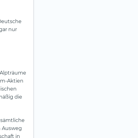
 Deutsche
gar nur
e Alpträume
om-Aktien
tischen
mäßig die
r sämtliche
en Ausweg
chaft in