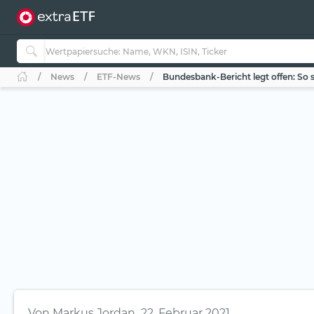
News
ETF-News
Bundesbank-Bericht legt offen: So s
Von
Markus Jordan
22. Februar 2021