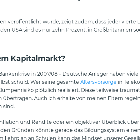
en veröffentlicht wurde, zeigt zudem, dass jeder vierte
n den USA sind es nur zehn Prozent, in Großbritannien so
em Kapitalmarkt?
 Bankenkrise in 2007/08 – Deutsche Anleger haben viel
selbst schuld. Wer seine gesamte
Altersvorsorge
in Telek
lumpenrisiko plötzlich realisiert. Diese teilweise trauma
 übertragen. Auch ich erhalte von meinen Eltern regel
 sind.
 Inflation und Rendite oder ein objektiver Überblick übe
Aus den Gründen könnte gerade das Bildungssystem ein
im Lehrplan an Schulen kann das Mindset unserer Gesells