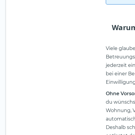
Warum 
Viele glaub
Betreuungsv
jederzeit e
bei einer B
Einwilligun
Ohne Vors
du wünschst
Wohnung, V
automatisch
Deshalb sch