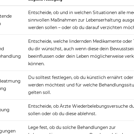
Entscheide, ob und in welchen Situationen alle me
ltende
sinnvollen Maßnahmen zur Lebenserhaltung ausg
n
werden sollen – oder ob du darauf verzichten möch
Entscheide, welche lindernden Medikamente oder 
nd
du dir wünschst, auch wenn diese dein Bewusstsei
handlung
beeinflussen oder dein Leben möglicherweise ver
können.
Du solltest festlegen, ob du künstlich ernährt ode
 Beatmung
werden möchtest und für welche Behandlungssitu
ung
gelten soll.
Entscheide, ob Ärzte Wiederbelebungsversuche d
bung
sollen oder ob du diese ablehnst.
Lege fest, ob du solche Behandlungen zur
agungen