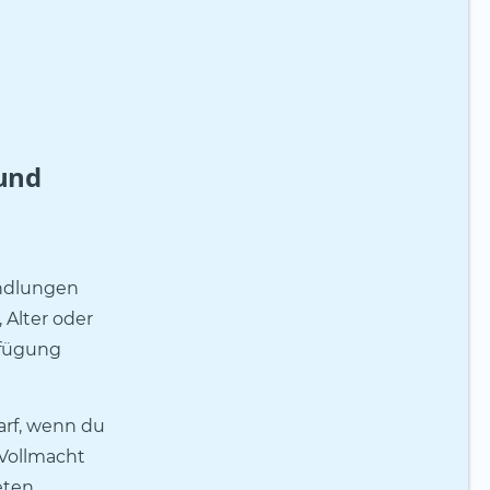
und
andlungen
 Alter oder
rfügung
arf, wenn du
 Vollmacht
eten.