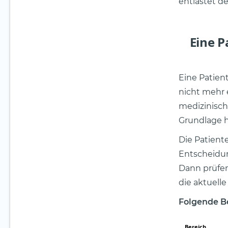
entlastet d
Eine P
Eine Patien
nicht mehr e
medizinisch
Grundlage hi
Die Patient
Entscheidun
Dann prüfen
die aktuell
Folgende B
Bereich