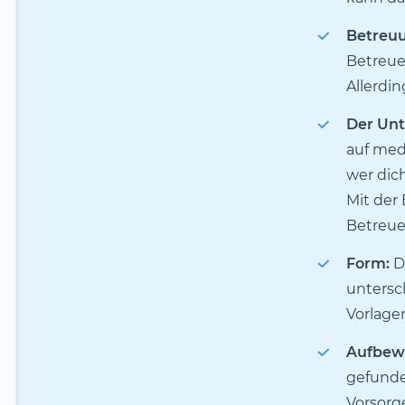
Betreu
Betreue
Allerdin
Der Unt
auf med
wer dich
Mit der
Betreuer
Form:
Di
untersc
Vorlagen
Aufbew
gefunde
Vorsorge