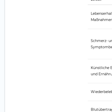
Lebenserha
Maßnahme
Schmerz- u
Symptombe
Künstliche
und Ernähr
Wiederbele
Blutübertr