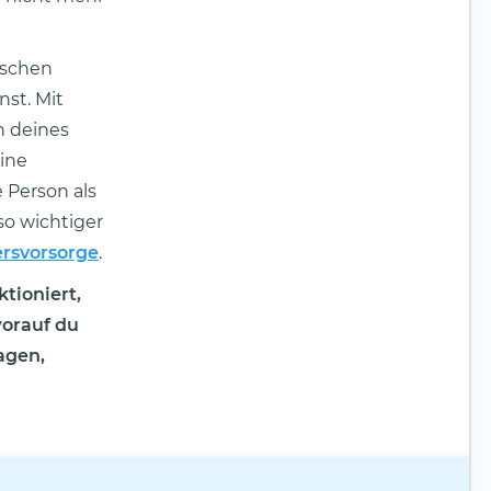
ischen
st. Mit
n deines
eine
 Person als
so wichtiger
ersvorsorge
.
tioniert,
worauf du
agen,