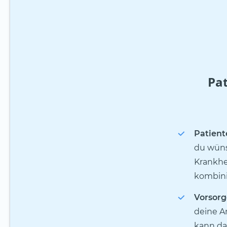
Pa
Patient
du wüns
Krankhe
kombini
Vorsorg
deine A
kann das