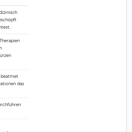
dizinisch
eschöpft
test.
Therapien
n
kürzen
r beatmet
ationen das
urchführen