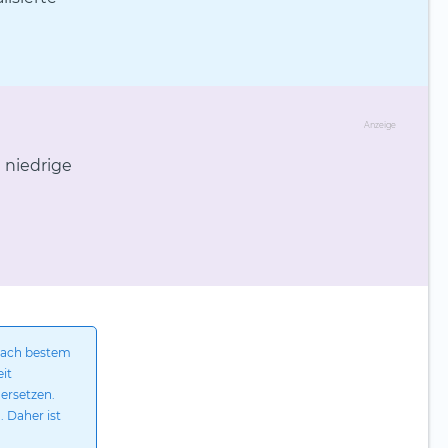
Anzeige
 niedrige
nach bestem
eit
ersetzen.
. Daher ist