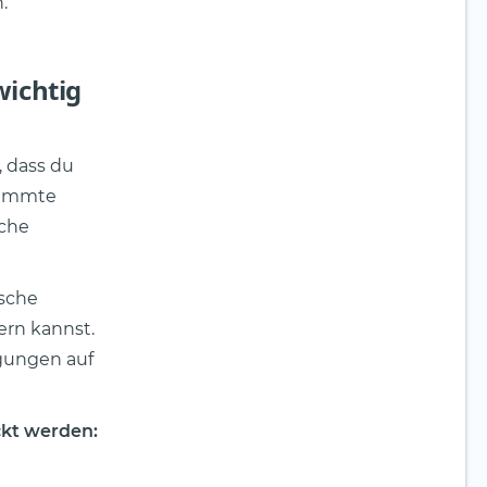
.
wichtig
, dass du
stimmte
iche
ische
ern kannst.
egungen auf
ckt werden: