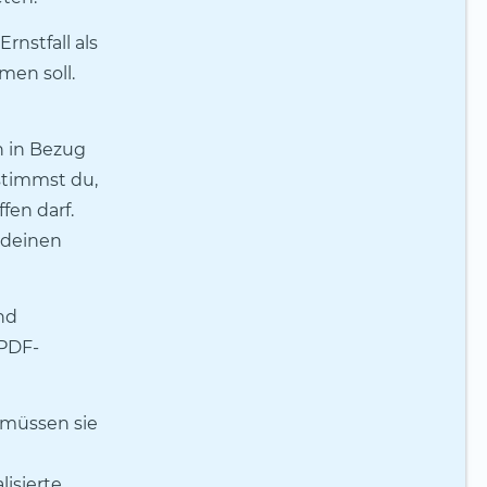
rnstfall als
men soll.
n in Bezug
stimmst du,
fen darf.
 deinen
nd
 PDF-
 müssen sie
lisierte