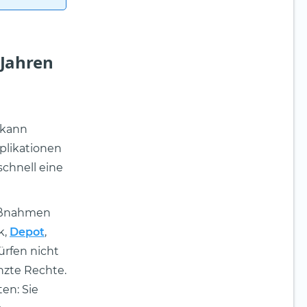
 Jahren
 kann
plikationen
chnell eine
Maßnahmen
k,
Depot
,
rfen nicht
nzte Rechte.
en: Sie