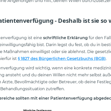
eine Angehörigen und hilft, deinen Willen durchzusetzen
atientenverfügung - Deshalb ist sie so 
tenverfügung ist eine
schriftliche Erklärung
für den Fall
inwilligungsfähig bist. Darin legst du fest, ob du in be
e Maßnahmen einwilligst oder sie ablehnst. Die gesetzl
erfür ist
§ 1827 des Bürgerlichen Gesetzbuchs (BGB)
.
enverfügung wird wichtig, wenn eine konkrete medizin
g ansteht und du deinen Willen nicht mehr selbst äuß
 Ärzte, Bevollmächtigte oder Betreuer, ob deine Festl
e Behandlungssituation zutreffen.
ereiche sollten mit einer Patientenverfügung abgede
Mögliche Festlegung