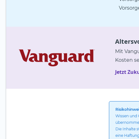
Vorsorg
Altersv
Mit Vangu
Kosten se
Jetzt Zuk
Risikohinwei
Wissen und G
übernommen. 
Die Inhalte 
eine Haftun