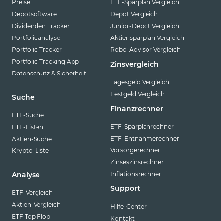
Preise
ETF-Sparplan Vergleich
Depotsoftware
Depot Vergleich
Dividenden Tracker
Junior-Depot Vergleich
Portfolioanalyse
Aktiensparplan Vergleich
Portfolio Tracker
Robo-Advisor Vergleich
Portfolio Tracking App
Zinsvergleich
Datenschutz & Sicherheit
Tagesgeld Vergleich
Festgeld Vergleich
Suche
Finanzrechner
ETF-Suche
ETF-Sparplanrechner
ETF-Listen
ETF-Entnahmerechner
Aktien-Suche
Vorsorgerechner
Krypto-Liste
Zinseszinsrechner
Inflationsrechner
Analyse
Support
ETF-Vergleich
Aktien-Vergleich
Hilfe-Center
ETF Top Flop
Kontakt