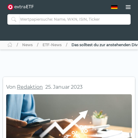
ETF-Guide 2.0
ETF-Explorer
Guide Aktive ETFs
Studien
Aktive ETFs
News
ETF-News
Das solltest du zur anstehenden Di
ETF-Sparpläne
Portfolio-ETFs
Von
Redaktion
25. Januar 2023