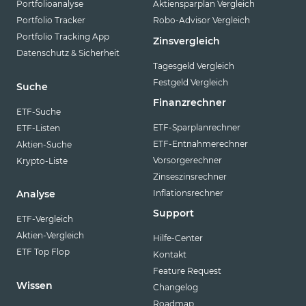
Portfolioanalyse
Aktiensparplan Vergleich
VanEck
Portfolio Tracker
Robo-Advisor Vergleich
Vanguard
Portfolio Tracking App
Zinsvergleich
Datenschutz & Sicherheit
Virtune
Tagesgeld Vergleich
WisdomTree
Festgeld Vergleich
Suche
Finanzrechner
XACT
ETF-Suche
ETF-Sparplanrechner
ETF-Listen
Xtrackers
ETF-Entnahmerechner
Aktien-Suche
YourIndex
Vorsorgerechner
Krypto-Liste
Zinseszinsrechner
Inflationsrechner
Analyse
Support
ETF-Vergleich
Aktien-Vergleich
Hilfe-Center
ETF Top Flop
Kontakt
Feature Request
Wissen
Changelog
Roadmap