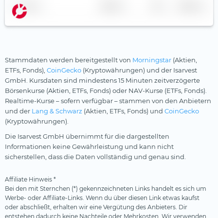
Silberminen
Name
Anbieter
TER
Währung
KraneShares
Smart City
Leonteq
Solarenergie
Leverage Shares
Starke Marken
Stammdaten werden bereitgestellt von
Morningstar
(Aktien,
LGIM
Telekommunikation
ETFs, Fonds),
CoinGecko
(Kryptowährungen) und der Isarvest
GmbH. Kursdaten sind mindestens 15 Minuten zeitverzögerte
Lunate
Uran
Börsenkurse (Aktien, ETFs, Fonds) oder NAV-Kurse (ETFs, Fonds).
Market Access
Versicherer
Realtime-Kurse – sofern verfügbar – stammen von den Anbietern
und der
Lang & Schwarz
(Aktien, ETFs, Fonds) und
CoinGecko
Melanion
Versorger
(Kryptowährungen).
Middlefield
Wasser
Die Isarvest GmbH übernimmt für die dargestellten
Informationen keine Gewährleistung und kann nicht
Nordea
Wasserstoff
sicherstellen, dass die Daten vollständig und genau sind.
nxtAssets
Windenergie
Affiliate Hinweis *
onemarkets
Bei den mit Sternchen (*) gekennzeichneten Links handelt es sich um
Ossiam
Werbe- oder Affiliate-Links. Wenn du über diesen Link etwas kaufst
oder abschließt, erhalten wir eine Vergütung des Anbieters. Dir
Palmer Square
entstehen dadurch keine Nachteile oder Mehrkosten. Wir verwenden