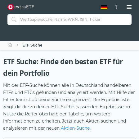
ETF-Guide 2.0
ETF-Explorer
Guide Aktive ETFs
Studien
Aktive ETFs
ETF Suche
ETF-Sparpläne
Portfolio-ETFs
ETF Suche: Finde den besten ETF für
dein Portfolio
Mit der ETF-Suche können alle in Deutschland handelbaren
ETFs und ETCs gefunden und analysiert werden. Mit Hilfe der
Filter kannst du deine Suche eingrenzen. Die Ergebnisliste
zeigt dir die zu deiner ETF-Suche passenden Ergebnisse an.
Nutze die Reiter oberhalb der Tabelle, um weitere
Informationen zu erhalten. Jetzt auch Aktien suchen und
analysieren mit der neuen
Aktien-Suche
.