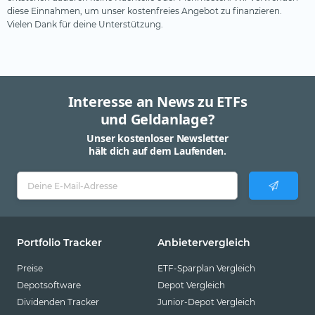
diese Einnahmen, um unser kostenfreies Angebot zu finanzieren.
Pictet
Vielen Dank für deine Unterstützung.
Pimco
Robeco
Schroders
Interesse an News zu ETFs
SEBA Bank
und Geldanlage?
SocGen
Unser kostenloser Newsletter
hält dich auf dem Laufenden.
State Street SPDR
Steelcoin
Swisscanto
Tabula
Portfolio Tracker
Anbietervergleich
Tobam
Preise
ETF-Sparplan Vergleich
UBS
Depotsoftware
Depot Vergleich
Dividenden Tracker
Junior-Depot Vergleich
Valour