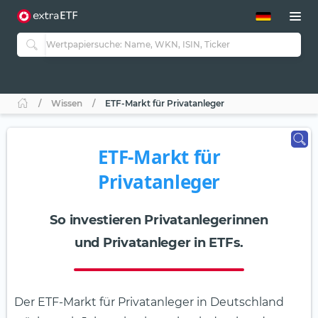
ETF-Guide 2.0
ETF-Explorer
Guide Aktive ETFs
Studien
Aktive ETFs
Wissen
ETF-Markt für Privatanleger
ETF-Sparpläne
Portfolio-ETFs
ETF-Markt für
Privatanleger
So investieren Privatanlegerinnen
und Privatanleger in ETFs.
Der ETF-Markt für Privatanleger in Deutschland