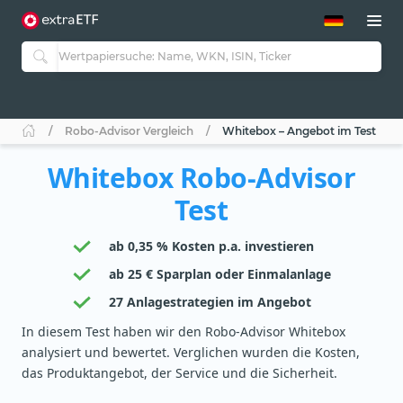
ETF-Guide 2.0
ETF-Explorer
Guide Aktive ETFs
Studien
Aktive ETFs
Robo-Advisor Vergleich
Whitebox – Angebot im Test
ETF-Sparpläne
Portfolio-ETFs
Whitebox Robo-Advisor
Test
ab 0,35 % Kosten p.a. investieren
ab 25 € Sparplan oder Einmalanlage
27 Anlagestrategien im Angebot
In diesem Test haben wir den Robo-Advisor Whitebox
analysiert und bewertet. Verglichen wurden die Kosten,
das Produktangebot, der Service und die Sicherheit.