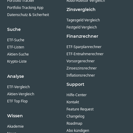
Portfolio Tracker
Robo-Advisor Vergleich
Portfolio Tracking App
Zinsvergleich
Datenschutz & Sicherheit
Tagesgeld Vergleich
Festgeld Vergleich
Suche
Finanzrechner
ETF-Suche
ETF-Sparplanrechner
ETF-Listen
ETF-Entnahmerechner
Aktien-Suche
Vorsorgerechner
Krypto-Liste
Zinseszinsrechner
Inflationsrechner
Analyse
Support
ETF-Vergleich
Aktien-Vergleich
Hilfe-Center
ETF Top Flop
Kontakt
Feature Request
Wissen
Changelog
Roadmap
Akademie
Abo kündigen