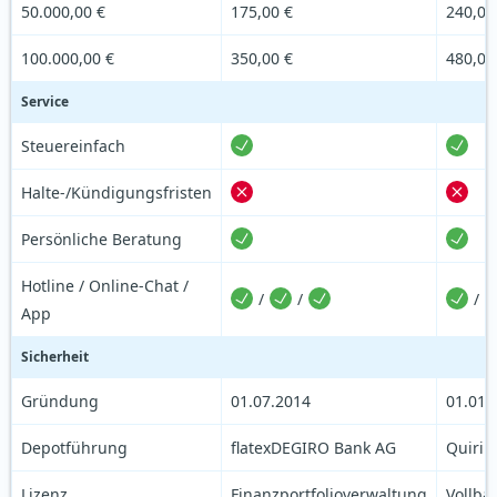
50.000,00 €
175,00 €
240,00
100.000,00 €
350,00 €
480,00
Service
Steuereinfach
Halte-/Kündigungsfristen
Persönliche Beratung
Hotline / Online-Chat /
/
/
/
App
Sicherheit
Gründung
01.07.2014
01.01.
Depotführung
flatexDEGIRO Bank AG
Quirin
Lizenz
Finanzportfolioverwaltung
Vollba