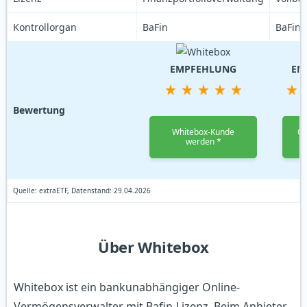
Kontrollorgan
BaFin
BaFin
EMPFEHLUNG
EM
Bewertung
Whitebox-Kunde
Qu
werden *
Quelle: extraETF, Datenstand: 29.04.2026
Über Whitebox
Whitebox ist ein bankunabhängiger Online-
Vermögensverwalter mit Bafin-Lizenz. Beim Anbieter