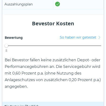
Auszahlungsplan
Bevestor Kosten
Bewertung
So haben wir getestet
4
2
3
5
1
Bei Bevestor fallen keine zusätzlichen Depot- oder
Performancegebühren an. Die Servicegebühr wird
mit 0,60 Prozent p.a. (ohne Nutzung des
Anlageschutzes von zusätzlichen 0,20 Prozent p.a.)
angegeben.