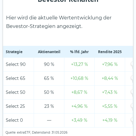
Hier wird die aktuelle Wertentwicklung der
Bevestor-Strategien angezeigt.
Strategie
Aktienanteil
% lfd. Jahr
Rendite 2025
Select 90
90 %
+13,27 %
+7,96 %
4
2
3
5
1
Select 65
65 %
+10,68 %
+8,44 %
4
2
3
5
1
Select 50
50 %
+8,67 %
+7,43 %
4
2
3
5
1
Select 25
23 %
+4,96 %
+5,55 %
4
2
3
5
1
Select 0
—
+3,49 %
+4,19 %
4
2
3
5
1
Quelle: extraETF, Datenstand: 31.05.2026