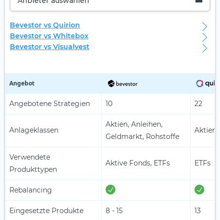
Anbieter auswählen
Bevestor vs Quirion
Bevestor vs Whitebox
Bevestor vs Visualvest
Angebot
Angebotene Strategien
10
22
Aktien, Anleihen,
Anlageklassen
Aktien,
Geldmarkt, Rohstoffe
Verwendete
Aktive Fonds, ETFs
ETFs
Produkttypen
Rebalancing
Eingesetzte Produkte
8 - 15
13