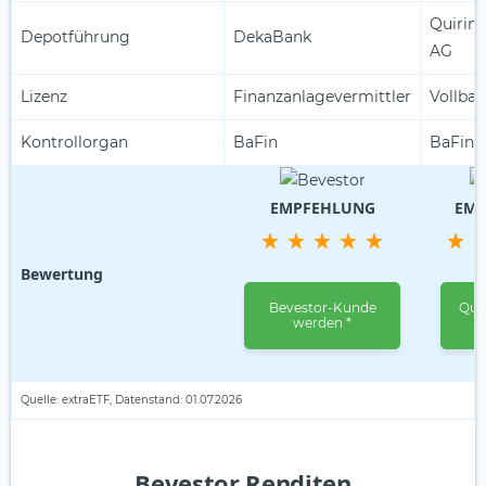
Quirin 
Depotführung
DekaBank
AG
Lizenz
Finanzanlagevermittler
Vollban
Kontrollorgan
BaFin
BaFin
EMPFEHLUNG
EM
Bewertung
Bevestor-Kunde
Qui
werden *
w
Quelle: extraETF, Datenstand: 01.07.2026
Bevestor Renditen