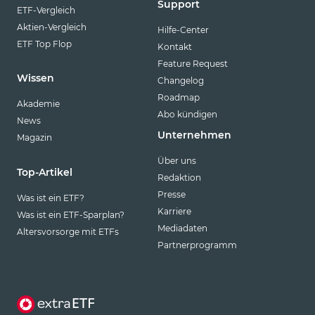
Support
ETF-Vergleich
Aktien-Vergleich
Hilfe-Center
ETF Top Flop
Kontakt
Feature Request
Wissen
Changelog
Roadmap
Akademie
Abo kündigen
News
Unternehmen
Magazin
Über uns
Top-Artikel
Redaktion
Presse
Was ist ein ETF?
Karriere
Was ist ein ETF-Sparplan?
Mediadaten
Altersvorsorge mit ETFs
Partnerprogramm