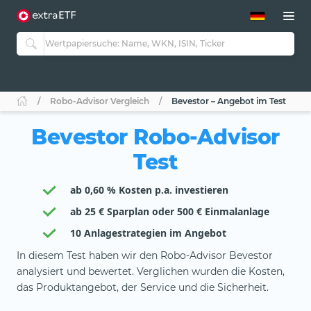
ETF-Guide 2.0
ETF-Explorer
Guide Aktive ETFs
Studien
Aktive ETFs
Robo-Advisor Vergleich
Bevestor – Angebot im Test
ETF-Sparpläne
Portfolio-ETFs
Bevestor Robo-Advisor
Test
ab 0,60 % Kosten p.a. investieren
ab 25 € Sparplan oder 500 € Einmalanlage
10 Anlagestrategien im Angebot
In diesem Test haben wir den Robo-Advisor Bevestor
analysiert und bewertet. Verglichen wurden die Kosten,
das Produktangebot, der Service und die Sicherheit.